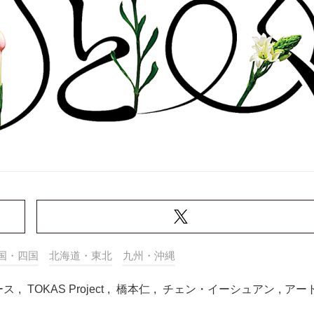
国・四国
北海道・東北
九州・沖縄
ース
,
TOKAS Project
,
橋本仁
,
チェン・イーシュアン
,
アー