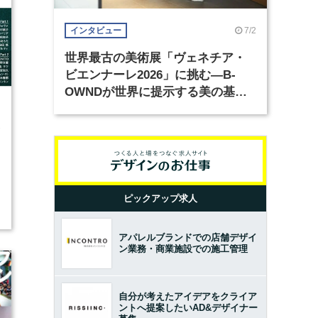
7/2
インタビュー
世界最古の美術展「ヴェネチア・
ビエンナーレ2026」に挑む―B-
OWNDが世界に提示する美の基準
とは？（前編）
1
ピックアップ求人
アパレルブランドでの店舗デザイ
ン業務・商業施設での施工管理
自分が考えたアイデアをクライア
ントへ提案したいAD&デザイナー