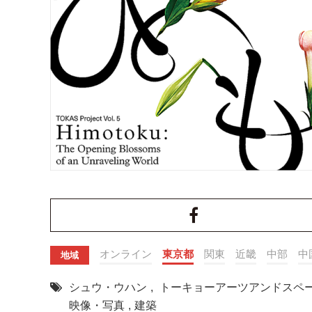
オンライン
東京都
関東
近畿
中部
中
地域
シュウ・ウハン
,
トーキョーアーツアンドスペ
映像・写真
,
建築