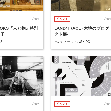
8/7
8/
イベント
BOOKS『人と物』特別
LAND/TRACE -大地のプロダ
綾子
クト展-
KS
土のミュージアムSHIDO
8/5
8/
イベント