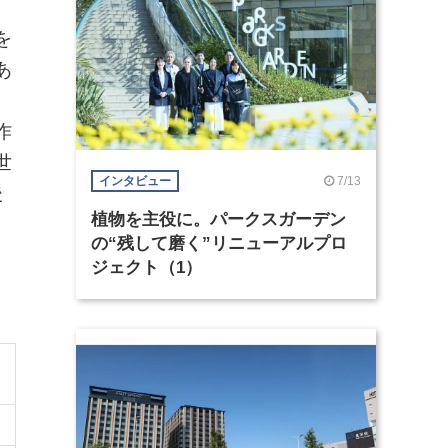
を
あ
作
世
7/13
インタビュー
後
植物を主役に。パークスガーデン
の“残して磨く”リニューアルプロ
ジェクト（1）