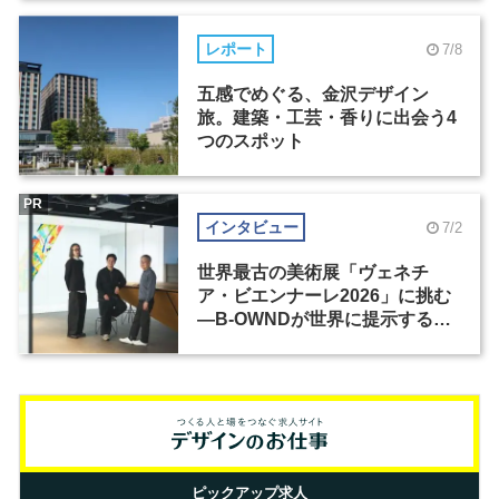
レポート
7/8
五感でめぐる、金沢デザイン
旅。建築・工芸・香りに出会う4
つのスポット
PR
インタビュー
7/2
世界最古の美術展「ヴェネチ
ア・ビエンナーレ2026」に挑む
―B-OWNDが世界に提示する美
の基準とは？（前編）
ピックアップ求人