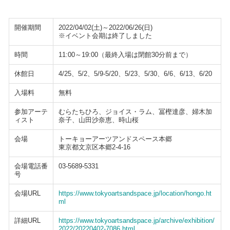
開催期間
2022/04/02(土)～2022/06/26(日)
※イベント会期は終了しました
時間
11:00～19:00（最終入場は閉館30分前まで）
休館日
4/25、5/2、5/9-5/20、5/23、5/30、6/6、6/13、6/20
入場料
無料
参加アーテ
むらたちひろ、ジョイス・ラム、冨樫達彦、婦木加
ィスト
奈子、山田沙奈恵、時山桜
会場
トーキョーアーツアンドスペース本郷
東京都文京区本郷2-4-16
会場電話番
03-5689-5331
号
会場URL
https://www.tokyoartsandspace.jp/location/hongo.ht
ml
詳細URL
https://www.tokyoartsandspace.jp/archive/exhibition/
2022/20220402-7086.html