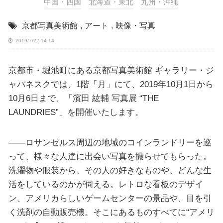
中国・四国
北海道・東北
九州・沖縄
京都写真美術館
,
アート
,
映像・写真
2019/7/22 14:14
京都市・堀池町にある京都写真美術館 ギャラリー・ジ
ャパネスクでは、1階「月」にて、2019年10月1日から
10月6日まで、「濱田 紘輔 写真展 “THE
LAUNDRIES”」を開催いたします。
――ロサンゼルス周辺の地域のコインランドリーを巡
って、様々な人達に出会い写真を撮らせてもらった。
洗濯物や服装から、その人の好きなものや、どんな生
活をしているのかが伺える。レトロな看板のデザイ
ン、アメリカらしいゲームセンターの景品や、目を引
く洗剤の自動販売機。そこにあるものすべてに“アメリ