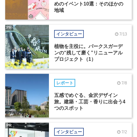
めのイベント10選：そのほかの
地域
PR
インタビュー
7/13
植物を主役に。パークスガーデ
ンの“残して磨く”リニューアル
プロジェクト（1）
レポート
7/8
五感でめぐる、金沢デザイン
旅。建築・工芸・香りに出会う4
つのスポット
PR
インタビュー
7/2