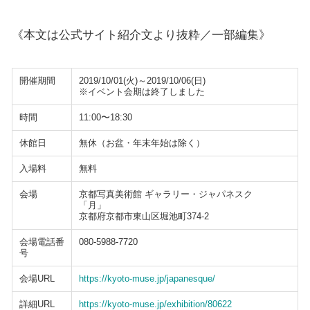
《本文は公式サイト紹介文より抜粋／一部編集》
開催期間
2019/10/01(火)～2019/10/06(日)
※イベント会期は終了しました
時間
11:00〜18:30
休館日
無休（お盆・年末年始は除く）
入場料
無料
会場
京都写真美術館 ギャラリー・ジャパネスク
「月」
京都府京都市東山区堀池町374-2
会場電話番
080-5988-7720
号
会場URL
https://kyoto-muse.jp/japanesque/
詳細URL
https://kyoto-muse.jp/exhibition/80622