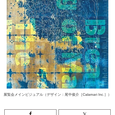
展覧会メインビジュアル（デザイン：尾中俊介［Calamari Inc.］）