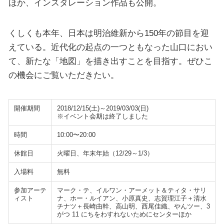
ほか、インスタレーション作品も公開。
くしくも本年、日本は明治維新から150年の節目を迎
えている。近代化の起点の一つともなった山口におい
て、新たな「地図」を描き出すことを目指す。ぜひこ
の機会にご覧いただきたい。
開催期間
2018/12/15(土)～2019/03/03(日)
※イベント会期は終了しました
時間
10:00〜20:00
休館日
火曜日、年末年始（12/29～1/3）
入場料
無料
参加アーテ
マーク・テ、イルワン・アーメット＆ティタ・サリ
ィスト
ナ、ホー・ルイアン、小原真史、志賀理江子＋清水
チナツ＋長崎由幹、高山明、西尾佳織、やんツー、3
がつ 11 にちをわすれないためにセンターほか