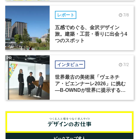
レポート
7/8
五感でめぐる、金沢デザイン
旅。建築・工芸・香りに出会う4
つのスポット
PR
インタビュー
7/2
世界最古の美術展「ヴェネチ
ア・ビエンナーレ2026」に挑む
―B-OWNDが世界に提示する美
の基準とは？（前編）
ピックアップ求人