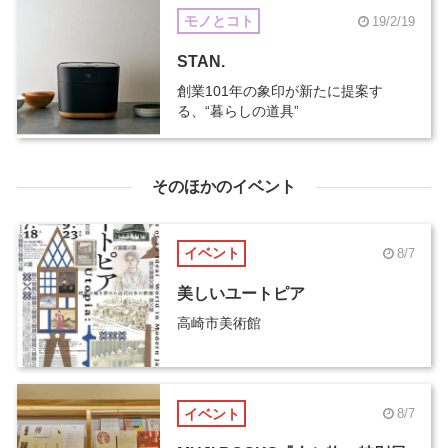
モノとコト
19/2/19
STAN.
創業101年の象印が新たに提案す
る、“暮らしの道具”
そのほかのイベント
イベント
8/7
美しいユートピア
高崎市美術館
イベント
8/7