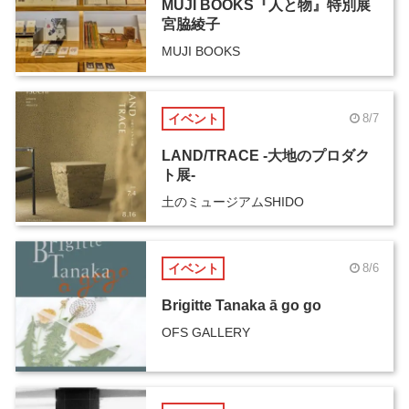
MUJI BOOKS『人と物』特別展
宮脇綾子
MUJI BOOKS
イベント
8/7
LAND/TRACE -大地のプロダク
ト展-
土のミュージアムSHIDO
イベント
8/6
Brigitte Tanaka ā go go
OFS GALLERY