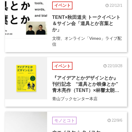
イベント
22/12/1
TENT×秋田道夫 トークイベント
＆サイン会「道具とか言葉と
か」
文喫、オンライン「Vimeo」ライブ配
信
イベント
22/10/28
『アイデアとかデザインとか』
刊行記念 “道具とか映像とか”
青木亮作（TENT）×林響太朗ト
ークイベント
青山ブックセンター本店
モノとコト
22/9/6