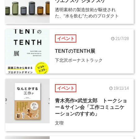
ウエノスケ シタノスケ
透明素材の製造技術が駆使され
た、“水を飲む”ためのプロダクト
イベント
21/7/28
TENTのTENTH展
下北沢ボーナストラック
イベント
19/11/14
青木亮作×武笠太郎 トークショ
ー＆サイン会「工作コミュニケ
ーションのすすめ」
文喫