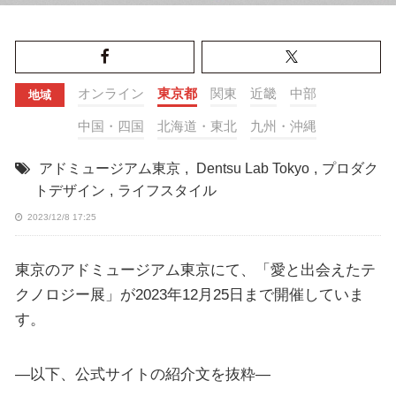
オンライン
東京都
関東
近畿
中部
地域
中国・四国
北海道・東北
九州・沖縄
アドミュージアム東京
,
Dentsu Lab Tokyo
,
プロダク
トデザイン
,
ライフスタイル
2023/12/8 17:25
東京のアドミュージアム東京にて、「愛と出会えたテ
クノロジー展」が2023年12月25日まで開催していま
す。
—以下、公式サイトの紹介文を抜粋—