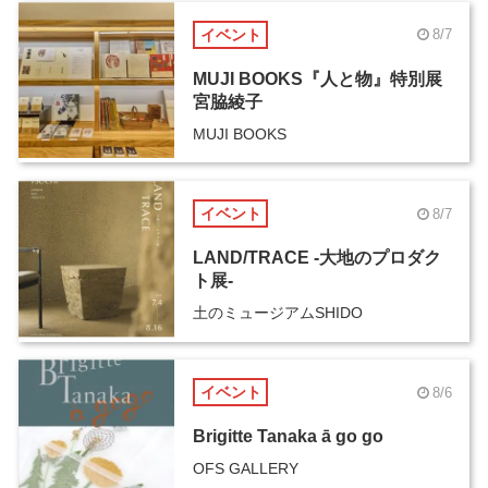
イベント
8/7
MUJI BOOKS『人と物』特別展
宮脇綾子
MUJI BOOKS
イベント
8/7
LAND/TRACE -大地のプロダク
ト展-
土のミュージアムSHIDO
イベント
8/6
Brigitte Tanaka ā go go
OFS GALLERY