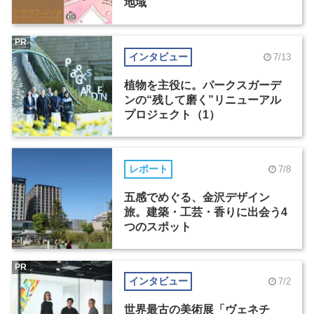
地域
PR
インタビュー
7/13
植物を主役に。パークスガーデ
ンの“残して磨く”リニューアル
プロジェクト（1）
レポート
7/8
五感でめぐる、金沢デザイン
旅。建築・工芸・香りに出会う4
つのスポット
PR
インタビュー
7/2
世界最古の美術展「ヴェネチ