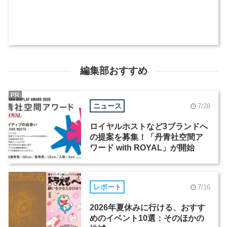
編集部おすすめ
PR
ニュース
7/28
ロイヤルホストなど3ブランドへ
の提案を募集！「丹青社空間ア
ワード with ROYAL」が開始
レポート
7/16
2026年夏休みに行ける、おすす
めのイベント10選：そのほかの