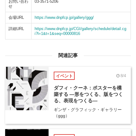
お問い合わ
03-3571-5206
せ
会場URL
https://www.dnpfcp.jp/gallery/ggg/
詳細URL
https://www.dnpfcp.jp/CGI/gallery/schedule/detail.cg
i?l=1&t=1&seq=00000816
関連記事
イベント
8/4
ダフィ・クーネ：ポスターを構
築する ―形をつくる、版をつく
る、表現をつくる―
ギンザ・グラフィック・ギャラリー
（ggg）