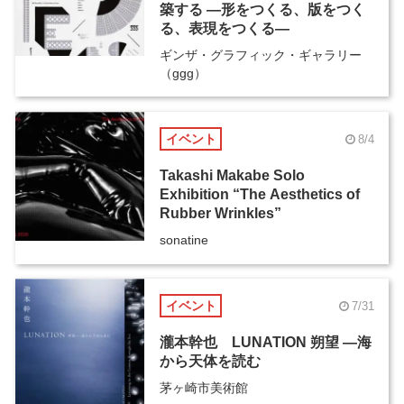
築する ―形をつくる、版をつく
る、表現をつくる―
ギンザ・グラフィック・ギャラリー
（ggg）
イベント
8/4
Takashi Makabe Solo
Exhibition “The Aesthetics of
Rubber Wrinkles”
sonatine
イベント
7/31
瀧本幹也 LUNATION 朔望 ―海
から天体を読む
茅ヶ崎市美術館