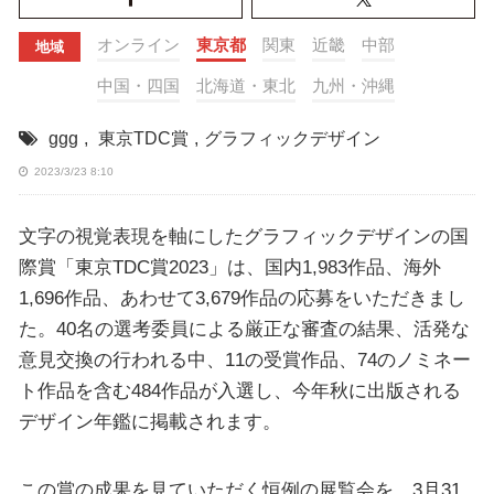
オンライン
東京都
関東
近畿
中部
地域
中国・四国
北海道・東北
九州・沖縄
ggg
,
東京TDC賞
,
グラフィックデザイン
2023/3/23 8:10
文字の視覚表現を軸にしたグラフィックデザインの国
際賞「東京TDC賞2023」は、国内1,983作品、海外
1,696作品、あわせて3,679作品の応募をいただきまし
た。40名の選考委員による厳正な審査の結果、活発な
意見交換の行われる中、11の受賞作品、74のノミネー
ト作品を含む484作品が入選し、今年秋に出版される
デザイン年鑑に掲載されます。
この賞の成果を見ていただく恒例の展覧会を、3月31