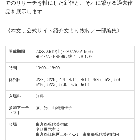
でのリサーチを軸にした新作と、それに繋がる過去作
品を展示します。
《本文は公式サイト紹介文より抜粋／一部編集》
開催期間
2022/03/19(土)～2022/06/19(日)
※イベント会期は終了しました
時間
10:00～18:00
休館日
3/22、3/28、4/4、4/11、4/18、4/25、5/2、5/9、
5/16、5/23、5/30、6/6、6/13
入場料
無料
参加アーテ
藤井光、山城知佳子
ィスト
会場
東京都現代美術館
企画展示室 3F
東京都江東区三好 4-1-1 東京都現代美術館内