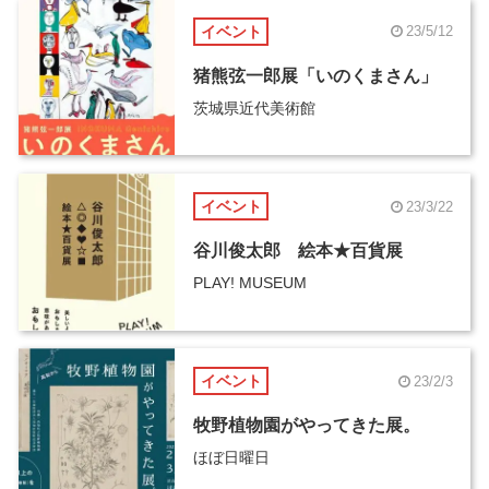
イベント
23/5/12
猪熊弦一郎展「いのくまさん」
茨城県近代美術館
イベント
23/3/22
谷川俊太郎 絵本★百貨展
PLAY! MUSEUM
イベント
23/2/3
牧野植物園がやってきた展。
ほぼ日曜日