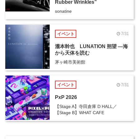
Rubber Wrinkles”
sonatine
イベント
7/31
瀧本幹也 LUNATION 朔望 ―海
から天体を読む
茅ヶ崎市美術館
イベント
7/31
PxP 2026
【Stage A】寺田倉庫 D HALL／
【Stage B】WHAT CAFE