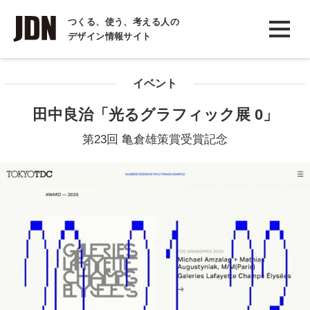
INTERVIEW
つくる、使う、考える人の
デザイン情報サイト
インタビュー
REPORT
イベント
レポート
田中良治「光るグラフィック展 0」
COLUMN
第23回 亀倉雄策賞受賞記念
コラム