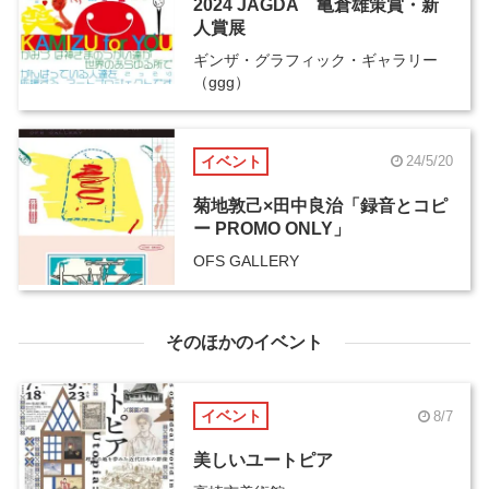
2024 JAGDA 亀倉雄策賞・新
人賞展
ギンザ・グラフィック・ギャラリー
（ggg）
イベント
24/5/20
菊地敦己×田中良治「録音とコピ
ー PROMO ONLY」
OFS GALLERY
そのほかのイベント
イベント
8/7
美しいユートピア