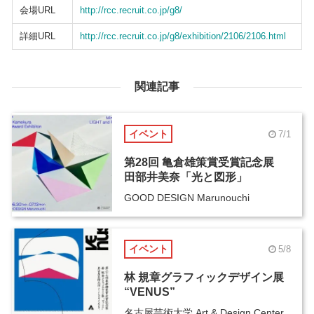
会場URL
http://rcc.recruit.co.jp/g8/
詳細URL
http://rcc.recruit.co.jp/g8/exhibition/2106/2106.html
関連記事
イベント
7/1
第28回 亀倉雄策賞受賞記念展
田部井美奈「光と図形」
GOOD DESIGN Marunouchi
イベント
5/8
林 規章グラフィックデザイン展
“VENUS”
名古屋芸術大学 Art & Design Center