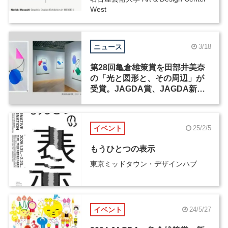
West
ニュース
3/18
第28回亀倉雄策賞を田部井美奈
の「光と図形と、その周辺」が
受賞。JAGDA賞、JAGDA新人
賞2026も発表
イベント
25/2/5
もうひとつの表示
東京ミッドタウン・デザインハブ
イベント
24/5/27