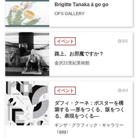
Brigitte Tanaka ā go go
OFS GALLERY
イベント
8/5
路上、お邪魔ですか？
金沢21世紀美術館
イベント
8/4
ダフィ・クーネ：ポスターを構
築する ―形をつくる、版をつく
る、表現をつくる―
ギンザ・グラフィック・ギャラリー
（ggg）