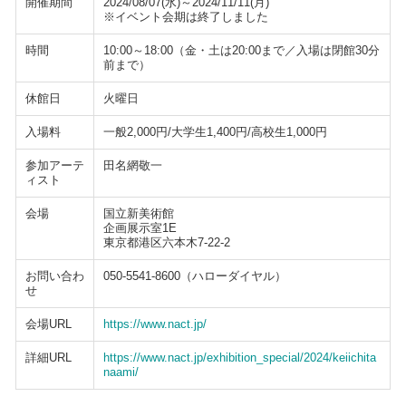
開催期間
2024/08/07(水)～2024/11/11(月)
※イベント会期は終了しました
時間
10:00～18:00（金・土は20:00まで／入場は閉館30分
前まで）
休館日
火曜日
入場料
一般2,000円/大学生1,400円/高校生1,000円
参加アーテ
田名網敬一
ィスト
会場
国立新美術館
企画展示室1E
東京都港区六本木7-22-2
お問い合わ
050-5541-8600（ハローダイヤル）
せ
会場URL
https://www.nact.jp/
詳細URL
https://www.nact.jp/exhibition_special/2024/keiichita
naami/