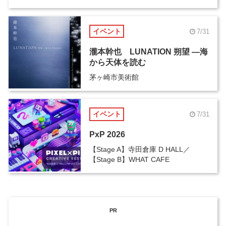
イベント
7/31
瀧本幹也 LUNATION 朔望 ―海
から天体を読む
茅ヶ崎市美術館
イベント
7/31
PxP 2026
【Stage A】寺田倉庫 D HALL／
【Stage B】WHAT CAFE
PR