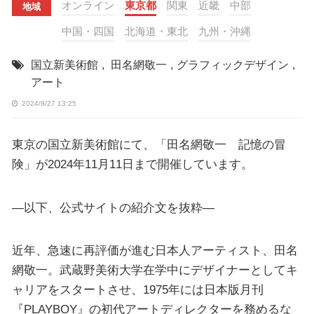
オンライン
東京都
関東
近畿
中部
地域
中国・四国
北海道・東北
九州・沖縄
国立新美術館
,
田名網敬一
,
グラフィックデザイン
,
アート
2024/8/27 13:25
東京の国立新美術館にて、「田名網敬一 記憶の冒
険」が2024年11月11日まで開催しています。
—以下、公式サイトの紹介文を抜粋—
近年、急速に再評価が進む日本人アーティスト、田名
網敬一。武蔵野美術大学在学中にデザイナーとしてキ
ャリアをスタートさせ、1975年には日本版月刊
『PLAYBOY』の初代アートディレクターを務めるな