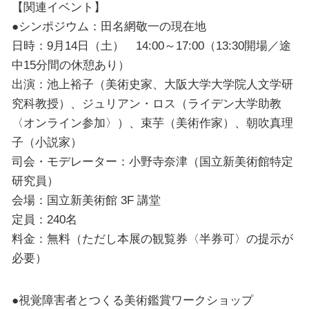
【関連イベント】
●シンポジウム：田名網敬一の現在地
日時：9月14日（土） 14:00～17:00（13:30開場／途
中15分間の休憩あり）
出演：池上裕子（美術史家、大阪大学大学院人文学研
究科教授）、ジュリアン・ロス（ライデン大学助教
〈オンライン参加〉）、束芋（美術作家）、朝吹真理
子（小説家）
司会・モデレーター：小野寺奈津（国立新美術館特定
研究員）
会場：国立新美術館 3F 講堂
定員：240名
料金：無料（ただし本展の観覧券〈半券可〉の提示が
必要）
●視覚障害者とつくる美術鑑賞ワークショップ