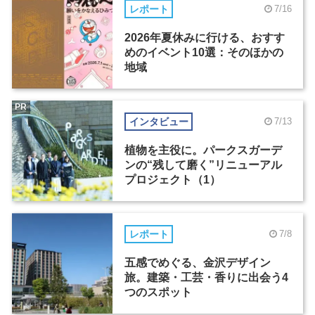
レポート
7/16
2026年夏休みに行ける、おすす
めのイベント10選：そのほかの
地域
PR
インタビュー
7/13
植物を主役に。パークスガーデ
ンの“残して磨く”リニューアル
プロジェクト（1）
レポート
7/8
五感でめぐる、金沢デザイン
旅。建築・工芸・香りに出会う4
つのスポット