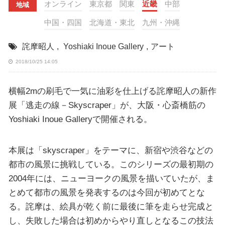
オンライン
東京都
関東
近畿
中部
地域
中国・四国
北海道・東北
九州・沖縄
詫摩昭人
,
Yoshiaki Inoue Gallery
,
アート
2018/10/25 14:05
横幅2mの刷毛で一気に油彩を仕上げる詫摩昭人の新作
展「逃走の線－Skyscraper」が、大阪・心斎橋筋の
Yoshiaki Inoue Galleryで開催される。
本展は「skyscraper」をテーマに、新宿や渋谷などの
都市の風景に挑戦している。このシリーズの最初期の
2004年には、ニューヨークの風景を描いていたが、ま
とめて都市の風景を発表するのは今回が初めてとな
る。詫摩は、絵具が乾く前に最後に筆を走らせ完成と
し、失敗した場合は初めからやり直しとなるこの技法