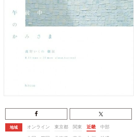
オンライン
東京都
関東
近畿
中部
地域