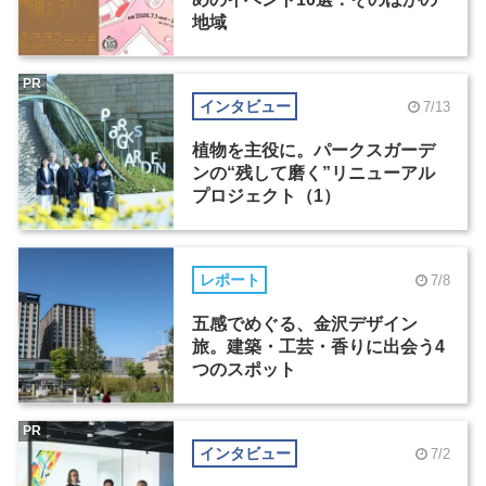
地域
PR
インタビュー
7/13
植物を主役に。パークスガーデ
ンの“残して磨く”リニューアル
プロジェクト（1）
レポート
7/8
五感でめぐる、金沢デザイン
旅。建築・工芸・香りに出会う4
つのスポット
PR
インタビュー
7/2