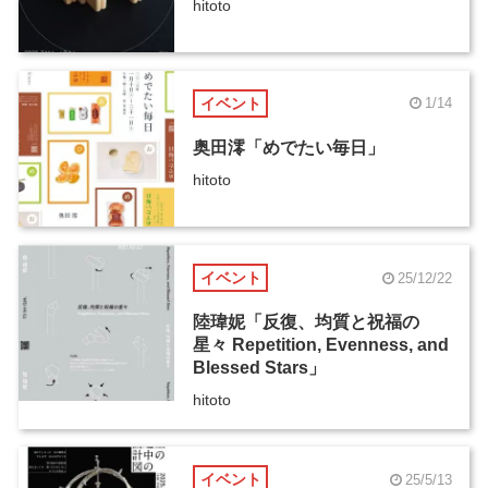
hitoto
イベント
1/14
奥田澪「めでたい毎日」
hitoto
イベント
25/12/22
陸瑋妮「反復、均質と祝福の
星々 Repetition, Evenness, and
Blessed Stars」
hitoto
イベント
25/5/13