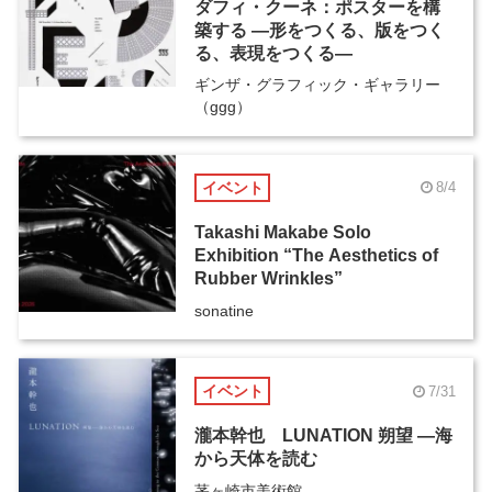
ダフィ・クーネ：ポスターを構
築する ―形をつくる、版をつく
る、表現をつくる―
ギンザ・グラフィック・ギャラリー
（ggg）
イベント
8/4
Takashi Makabe Solo
Exhibition “The Aesthetics of
Rubber Wrinkles”
sonatine
イベント
7/31
瀧本幹也 LUNATION 朔望 ―海
から天体を読む
茅ヶ崎市美術館