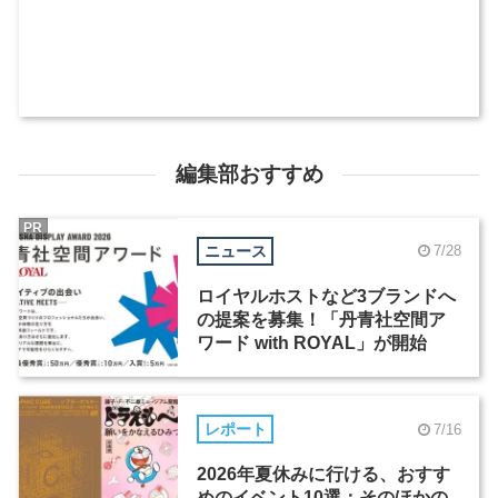
編集部おすすめ
PR
ニュース
7/28
ロイヤルホストなど3ブランドへ
の提案を募集！「丹青社空間ア
ワード with ROYAL」が開始
レポート
7/16
2026年夏休みに行ける、おすす
めのイベント10選：そのほかの