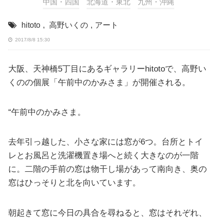
中国・四国
北海道・東北
九州・沖縄
hitoto
,
高野いくの
,
アート
2017/8/8 15:30
大阪、天神橋5丁目にあるギャラリーhitotoで、高野い
くのの個展「午前中のかみさま」が開催される。
“午前中のかみさま。
去年引っ越した、小さな家には窓が6つ。台所とトイ
レとお風呂と洗濯機置き場へと続く大きなのが一階
に。二階の手前の窓は物干し場があって南向き、奥の
窓はひっそりと北を向いています。
朝起きて窓に今日の具合を尋ねると、窓はそれぞれ、