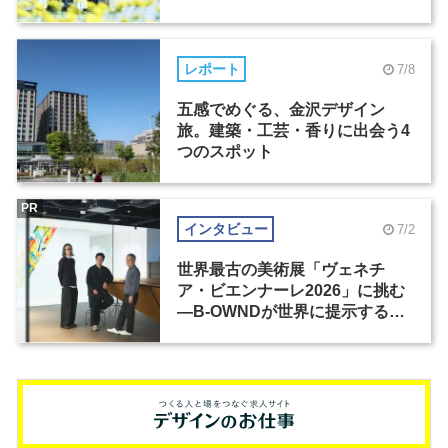
レポート
7/8
五感でめぐる、金沢デザイン
旅。建築・工芸・香りに出会う4
つのスポット
PR
インタビュー
7/2
世界最古の美術展「ヴェネチ
ア・ビエンナーレ2026」に挑む
―B-OWNDが世界に提示する美
の基準とは？（前編）