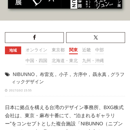
オンライン
東京都
関東
近畿
中部
地域
中国・四国
北海道・東北
九州・沖縄
NIBUNNO
,
布雷克
,
小子
,
方序中
,
聶永真
,
グラフ
ィックデザイン
2017/10/2 15:55
日本に拠点を構える台湾のデザイン事務所、BXG株式
会社は、東京・麻布十番にて、“泊まれるギャラリ
ー”をコンセプトとした複合施設「NIBUNNO（ニブン