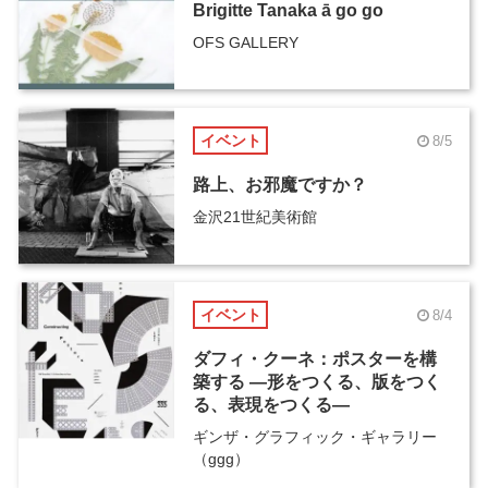
Brigitte Tanaka ā go go
OFS GALLERY
イベント
8/5
路上、お邪魔ですか？
金沢21世紀美術館
イベント
8/4
ダフィ・クーネ：ポスターを構
築する ―形をつくる、版をつく
る、表現をつくる―
ギンザ・グラフィック・ギャラリー
（ggg）