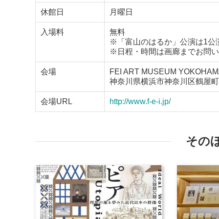
休館日
月曜日
入場料
無料
※「富山のはるか」公演は1公演
※日程・時間は画廊までお問い
会場
FEI ART MUSEUM YOKOHAM
神奈川県横浜市神奈川区鶴屋町3-
会場URL
http://www.f-e-i.jp/
その