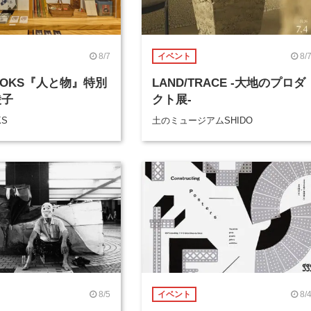
8/7
8/
イベント
BOOKS『人と物』特別
LAND/TRACE -大地のプロダ
綾子
クト展-
KS
土のミュージアムSHIDO
8/5
8/
イベント