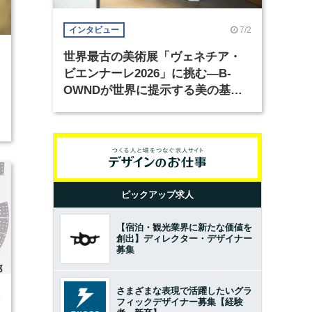
7/2
インタビュー
世界最古の美術展「ヴェネチア・
7
ビエンナーレ2026」に挑む―B-
OWNDが世界に提示する美の基準
とは？（前編）
ピックアップ求人
【宿泊・観光業界に新たな価値を
創出】ディレクター・デザイナー
募集
さまざまな表現で活躍したいグラ
4
フィックデザイナー募集【経験