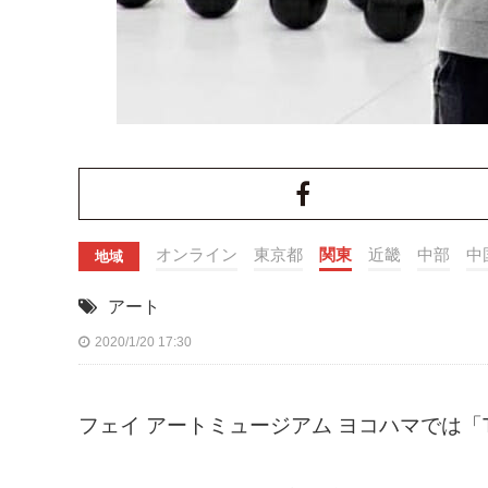
オンライン
東京都
関東
近畿
中部
中
地域
アート
2020/1/20 17:30
フェイ アートミュージアム ヨコハマでは「T