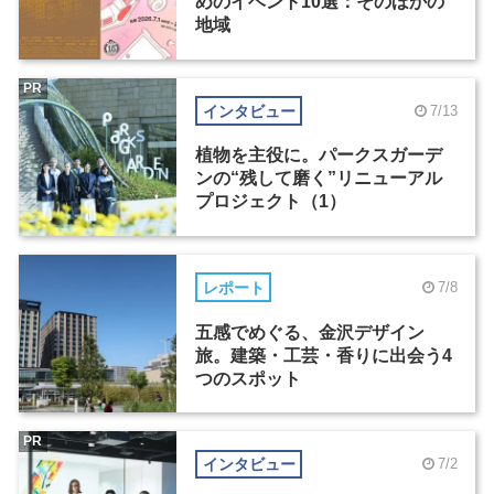
めのイベント10選：そのほかの
地域
PR
インタビュー
7/13
植物を主役に。パークスガーデ
ンの“残して磨く”リニューアル
プロジェクト（1）
レポート
7/8
五感でめぐる、金沢デザイン
旅。建築・工芸・香りに出会う4
つのスポット
PR
インタビュー
7/2