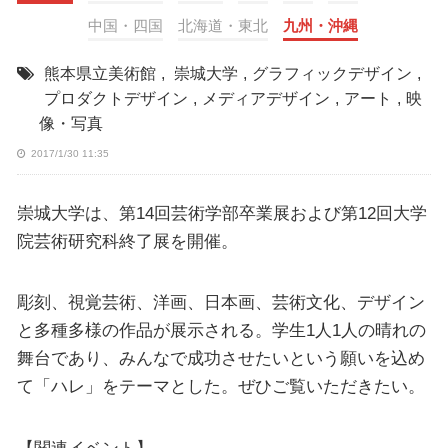
中国・四国
北海道・東北
九州・沖縄
熊本県立美術館
,
崇城大学
,
グラフィックデザイン
,
プロダクトデザイン
,
メディアデザイン
,
アート
,
映
像・写真
2017/1/30 11:35
崇城大学は、第14回芸術学部卒業展および第12回大学
院芸術研究科終了展を開催。
彫刻、視覚芸術、洋画、日本画、芸術文化、デザイン
と多種多様の作品が展示される。学生1人1人の晴れの
舞台であり、みんなで成功させたいという願いを込め
て「ハレ」をテーマとした。ぜひご覧いただきたい。
【関連イベント】