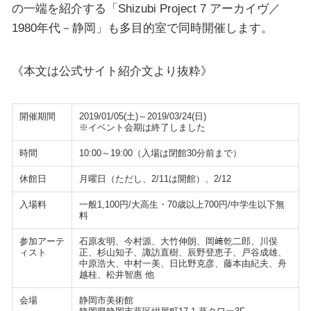
の一端を紹介する「Shizubi Project 7 アーカイヴ／
1980年代－静岡」も多目的室で同時開催します。
《本文は公式サイト紹介文より抜粋》
開催期間
2019/01/05(土)～2019/03/24(日)
※イベント会期は終了しました
時間
10:00～19:00（入場は閉館30分前まで）
休館日
月曜日（ただし、2/11は開館）、2/12
入場料
一般1,100円/大高生・70歳以上700円/中学生以下無
料
参加アーテ
石原友明、今村源、大竹伸朗、岡﨑乾二郎、川俣
ィスト
正、杉山知子、諏訪直樹、辰野登恵子、戸谷成雄、
中原浩大、中村一美、日比野克彦、藤本由紀夫、舟
越桂、松井智惠 他
会場
静岡市美術館