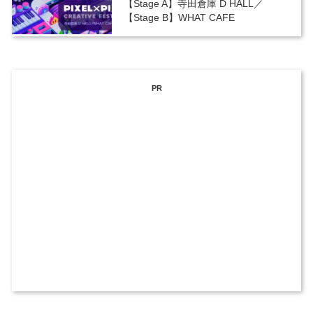
【Stage A】寺田倉庫 D HALL／
【Stage B】WHAT CAFE
PR