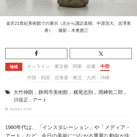
金沢21世紀美術館での展示（左から諏訪直樹、中原浩大、吉澤美
香） 撮影：木奥惠三
オンライン
東京都
関東
近畿
中部
地域
中国・四国
北海道・東北
九州・沖縄
大竹伸朗
,
静岡市美術館
,
横尾忠則
,
岡﨑乾二郎
,
川俣正
,
アート
2019/2/1 10:40
1980年代は、「インスタレーション」や「メディア・
アート」など、今日の美術につながる重要な動向が生