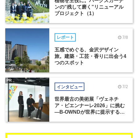
植物を主役に。パークスガーデ
ンの“残して磨く”リニューアル
プロジェクト（1）
レポート
7/8
五感でめぐる、金沢デザイン
旅。建築・工芸・香りに出会う4
つのスポット
PR
インタビュー
7/2
世界最古の美術展「ヴェネチ
ア・ビエンナーレ2026」に挑む
―B-OWNDが世界に提示する美
の基準とは？（前編）