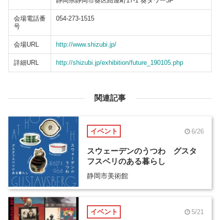
静岡県静岡市葵区紺屋町17-1 葵タワー3F
会場電話番
054-273-1515
号
会場URL
http://www.shizubi.jp/
詳細URL
http://shizubi.jp/exhibition/future_190105.php
関連記事
イベント
6/26
スウェーデンのうつわ グスタ
フスベリのある暮らし
静岡市美術館
イベント
5/21