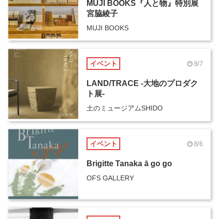
MUJI BOOKS『人と物』特別展
宮脇綾子
MUJI BOOKS
イベント
8/7
LAND/TRACE -大地のプロダク
ト展-
土のミュージアムSHIDO
イベント
8/6
Brigitte Tanaka ā go go
OFS GALLERY