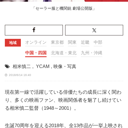
「セーラー服と機関銃 劇場公開版」
オンライン
東京都
関東
近畿
中部
地域
中国・四国
北海道・東北
九州・沖縄
相米慎二
,
YCAM
,
映像・写真
2018/6/14 16:40
現在第一線で活躍している俳優たちの成長に深く関わ
り、多くの映画ファン、映画関係者を魅了し続けてい
る相米慎二監督（1948～2001）。
生誕70周年を迎える2018年、全13作品が一挙上映され