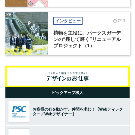
PR
インタビュー
7/13
植物を主役に。パークスガーデ
ンの“残して磨く”リニューアル
プロジェクト（1）
ピックアップ求人
お客様の心を動かす、仲間を求む！【Webディレク
ター／Webデザイナー】