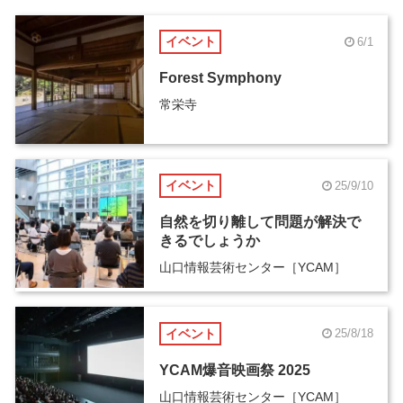
イベント
6/1
Forest Symphony
常栄寺
イベント
25/9/10
自然を切り離して問題が解決で
きるでしょうか
山口情報芸術センター［YCAM］
イベント
25/8/18
YCAM爆音映画祭 2025
山口情報芸術センター［YCAM］