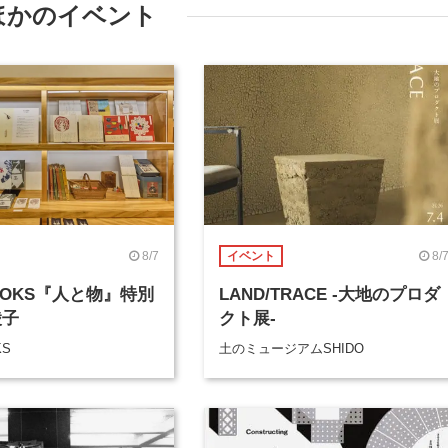
ほかのイベント
8/7
8/
イベント
BOOKS『人と物』特別
LAND/TRACE -大地のプロダ
綾子
クト展-
KS
土のミュージアムSHIDO