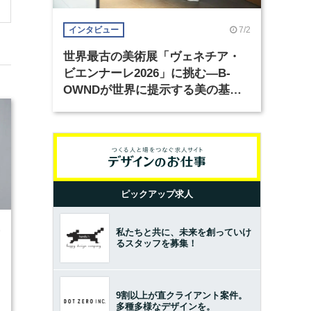
7/2
インタビュー
世界最古の美術展「ヴェネチア・
ビエンナーレ2026」に挑む―B-
OWNDが世界に提示する美の基準
とは？（前編）
ピックアップ求人
9
私たちと共に、未来を創っていけ
るスタッフを募集！
9割以上が直クライアント案件。
多種多様なデザインを。