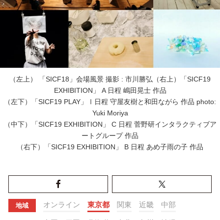
（左上） 「SICF18」会場風景 撮影 : 市川勝弘（右上）「SICF19
EXHIBITION」 A 日程 嶋田晃士 作品
（左下）「SICF19 PLAY」Ⅰ日程 守屋友樹と和田ながら 作品 photo:
Yuki Moriya
（中下）「SICF19 EXHIBITION」 C 日程 菅野研インタラクティブア
ートグループ 作品
（右下）「SICF19 EXHIBITION」 B 日程 あめ子雨の子 作品
オンライン
東京都
関東
近畿
中部
地域