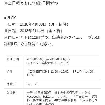
※全日程ともに50組2日間ずつ
●PLAY
Ⅰ日程：2018年4月30日（月・振替）
Ⅱ日程：2018年5月4日（金・祝）
※両日程ともに12組ずつ。出演者のタイムテーブルは
詳細URLでご確認ください。
開催期間
2018/04/29(日)～2018/05/06(日)
※イベント会期は終了しました
時間
【EXHIBITION】11:00～19:00、【PLAY】14:00～
17:30
休館日
5/1、5/2
入場料
一般：1日券700円、通し券1,200円/学生：公式
Facebook、twitterに「いいね！」「フォロー」で無
料（要学生証提示）/中学生以下無料 ※入場料はス
パイラルホールのみ