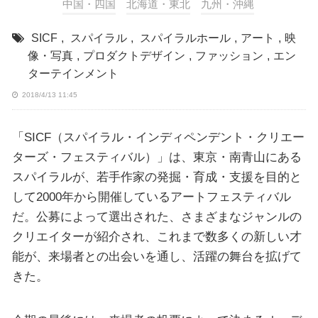
中国・四国
北海道・東北
九州・沖縄
SICF
,
スパイラル
,
スパイラルホール
,
アート
,
映
像・写真
,
プロダクトデザイン
,
ファッション
,
エン
ターテインメント
2018/4/13 11:45
「SICF（スパイラル・インディペンデント・クリエー
ターズ・フェスティバル）」は、東京・南青山にある
スパイラルが、若手作家の発掘・育成・支援を目的と
して2000年から開催しているアートフェスティバル
だ。公募によって選出された、さまざまなジャンルの
クリエイターが紹介され、これまで数多くの新しい才
能が、来場者との出会いを通し、活躍の舞台を拡げて
きた。