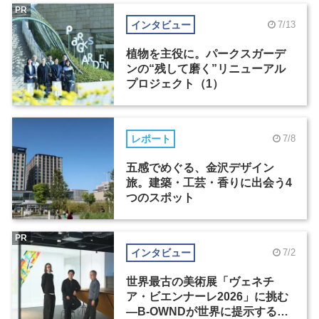
PR
インタビュー
7/13
植物を主役に。パークスガーデ
ンの“残して磨く”リニューアル
プロジェクト（1）
レポート
7/8
五感でめぐる、金沢デザイン
旅。建築・工芸・香りに出会う4
つのスポット
PR
インタビュー
7/2
世界最古の美術展「ヴェネチ
ア・ビエンナーレ2026」に挑む
―B-OWNDが世界に提示する美