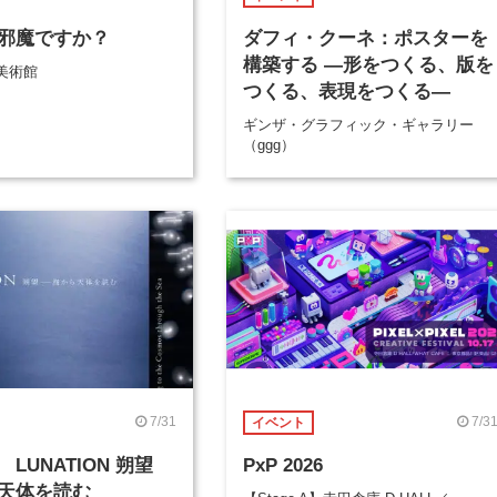
邪魔ですか？
ダフィ・クーネ：ポスターを
構築する ―形をつくる、版を
美術館
つくる、表現をつくる―
ギンザ・グラフィック・ギャラリー
（ggg）
7/31
7/3
イベント
LUNATION 朔望
PxP 2026
天体を読む