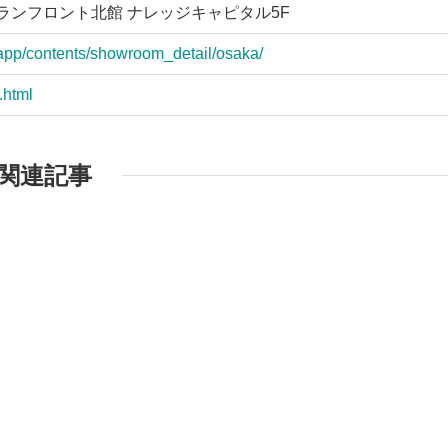
グランフロント北館 ナレッジキャピタル5F
/app/contents/showroom_detail/osaka/
.html
関連記事