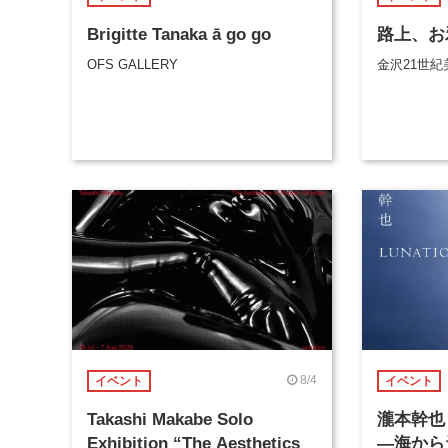
Brigitte Tanaka ā go go
路上、お
OFS GALLERY
金沢21世紀
8/4
イベント
イベント
Takashi Makabe Solo
瀧本幹也 
Exhibition “The Aesthetics
―海から