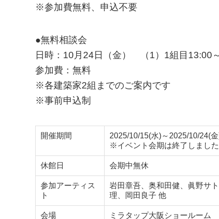
※参加費無料、申込不要
●無料相談会
日時：10月24日（金） （1）1組目13:00～15
参加費：無料
※各建築家2組までのご案内です
※事前申込制
開催期間
2025/10/15(水)～2025/10/24(金
※イベント会期は終了しました
休館日
会期中無休
参加アーティス
岩田章吾、奥和田健、眞野サト
ト
理、岡田良子 他
会場
ミラタップ大阪ショールーム