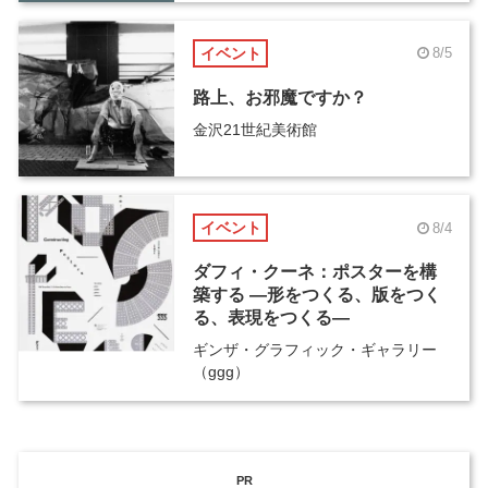
イベント
8/5
路上、お邪魔ですか？
金沢21世紀美術館
イベント
8/4
ダフィ・クーネ：ポスターを構
築する ―形をつくる、版をつく
る、表現をつくる―
ギンザ・グラフィック・ギャラリー
（ggg）
PR