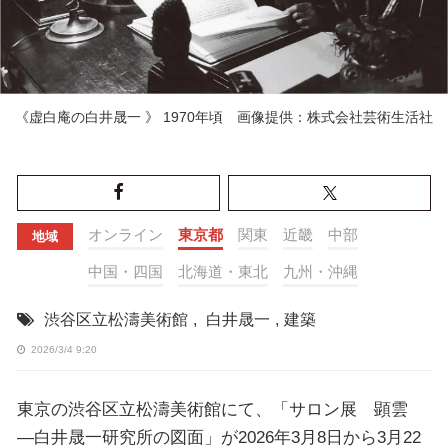
《虚白庵の白井晟一 》 1970年頃 画像提供：株式会社芸術生活社
オンライン
東京都
関東
近畿
中部
地域
中国・四国
北海道・東北
九州・沖縄
渋谷区立松濤美術館
,
白井晟一
,
建築
2026/3/4 9:20
東京の渋谷区立松濤美術館にて、「サロン展 顕雲
―白井晟一研究所の図面」が2026年3月8日から3月22