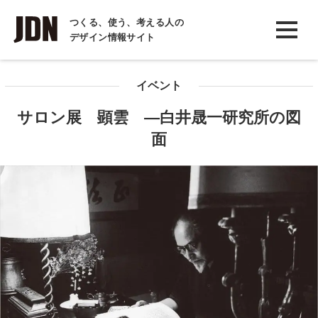
INTERVIEW
つくる、使う、考える人の
デザイン情報サイト
インタビュー
REPORT
イベント
レポート
サロン展 顕雲 ―白井晟一研究所の図
COLUMN
面
コラム