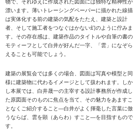
物で、それゆえに作成された図面には独特な精神性が
漂います。薄いトレーシングペーパーに描かれた線描
は実体化する前の建築の気配をたたえ、建築と設計
者、そして施工者をつなぐはかない幻のように佇みま
す。その存在感は、建築作品のタイトルや自筆の書の
モティーフとして白井が好んだ一字、「雲」になぞら
えることも可能でしょう。
建築の展覧会では多くの場合、図面は写真や模型と同
様に建築物に代わるイメージとして扱われます。しか
し本展では、白井晟一の主宰する設計事務所が作成し
た原図面そのものに焦点を当て、その魅力をあますこ
となくご紹介すること―白井がよく揮毫した言葉に倣
うならば、雲を顕（あらわ）すこと―を目指すもので
す。