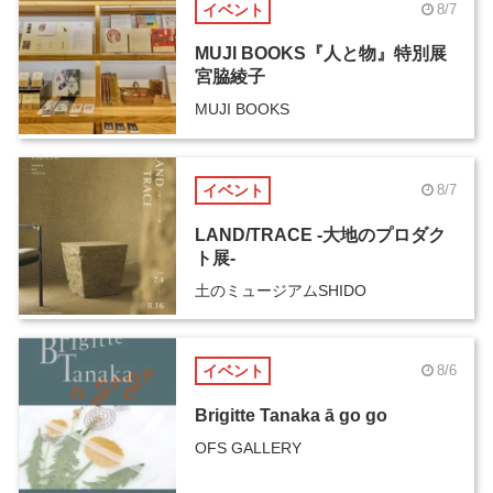
イベント
8/7
MUJI BOOKS『人と物』特別展
宮脇綾子
MUJI BOOKS
イベント
8/7
LAND/TRACE -大地のプロダク
ト展-
土のミュージアムSHIDO
イベント
8/6
Brigitte Tanaka ā go go
OFS GALLERY