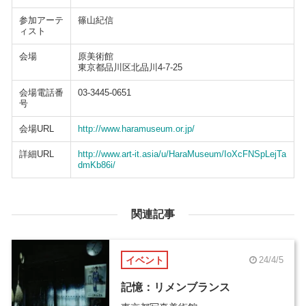
参加アーテ
篠山紀信
ィスト
会場
原美術館
東京都品川区北品川4-7-25
会場電話番
03-3445-0651
号
会場URL
http://www.haramuseum.or.jp/
詳細URL
http://www.art-it.asia/u/HaraMuseum/IoXcFNSpLejTa
dmKb86i/
関連記事
イベント
24/4/5
記憶：リメンブランス