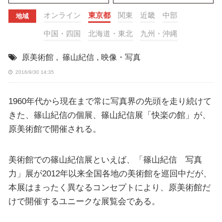
オンライン
東京都
関東
近畿
中部
地域
中国・四国
北海道・東北
九州・沖縄
原美術館
,
篠山紀信
,
映像・写真
2016/9/30 14:35
1960年代から現在まで常に写真界の先頭を走り続けて
きた、篠山紀信の個展、篠山紀信展「快楽の館」が、
原美術館で開催される。
美術館での篠山紀信展といえば、「篠山紀信 写真
力」展が2012年以来全国各地の美術館を巡回中だが、
本展はまったく異なるコンセプトにより、原美術館だ
けで開催するユニークな展覧会である。