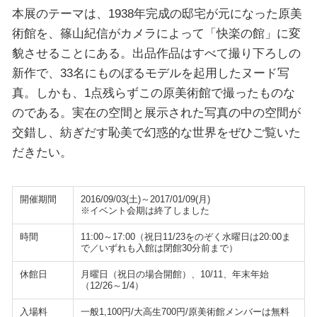
本展のテーマは、1938年完成の邸宅が元になった原美
術館を、篠山紀信がカメラによって「快楽の館」に変
貌させることにある。出品作品はすべて撮り下ろしの
新作で、33名にものぼるモデルを起用したヌード写
真。しかも、1点残らずこの原美術館で撮ったものな
のである。実在の空間と展示された写真の中の空間が
交錯し、紡ぎだす恥美で幻惑的な世界をぜひご覧いた
だきたい。
開催期間
2016/09/03(土)～2017/01/09(月)
※イベント会期は終了しました
時間
11:00～17:00（祝日11/23をのぞく水曜日は20:00ま
で／いずれも入館は閉館30分前まで）
休館日
月曜日（祝日の場合開館）、10/11、年末年始
（12/26～1/4）
入場料
一般1,100円/大高生700円/原美術館メンバーは無料