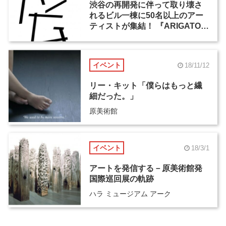
渋谷の再開発に伴って取り壊さ
れるビル一棟に50名以上のアー
ティストが集結！ 『ARIGATO
SAKURAGAOKA』が11月16日
から開催
イベント
18/11/12
リー・キット「僕らはもっと繊
細だった。」
原美術館
イベント
18/3/1
アートを発信する－原美術館発
国際巡回展の軌跡
ハラ ミュージアム アーク