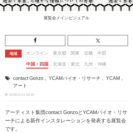
展覧会メインビジュアル
オンライン
東京都
関東
近畿
中部
地域
中国・四国
北海道・東北
九州・沖縄
contact Gonzo
,
YCAMバイオ・リサーチ
,
YCAM
,
アート
2019/11/11 10:10
アーティスト集団contact GonzoとYCAMバイオ・リサ
ーチによる新作インスタレーションを発表する展覧会
です。