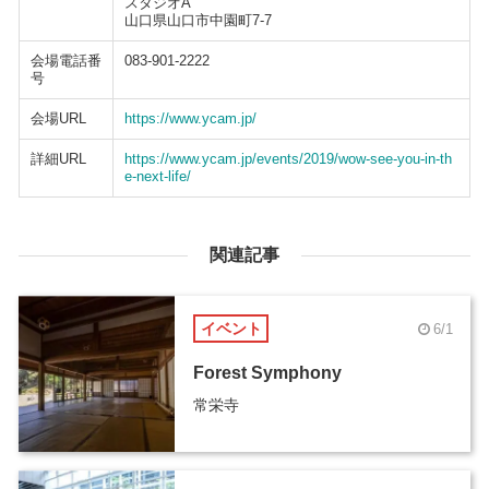
スタジオA
山口県山口市中園町7-7
会場電話番
083-901-2222
号
会場URL
https://www.ycam.jp/
詳細URL
https://www.ycam.jp/events/2019/wow-see-you-in-th
e-next-life/
関連記事
イベント
6/1
Forest Symphony
常栄寺