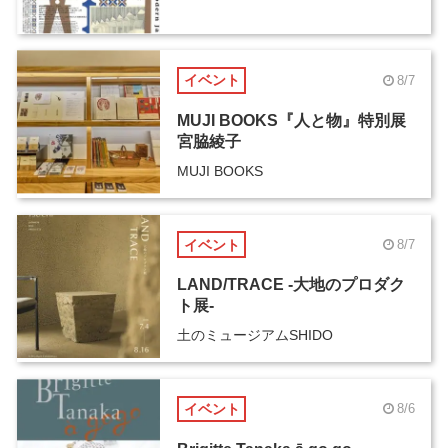
イベント
8/7
MUJI BOOKS『人と物』特別展
宮脇綾子
MUJI BOOKS
イベント
8/7
LAND/TRACE -大地のプロダク
ト展-
土のミュージアムSHIDO
イベント
8/6