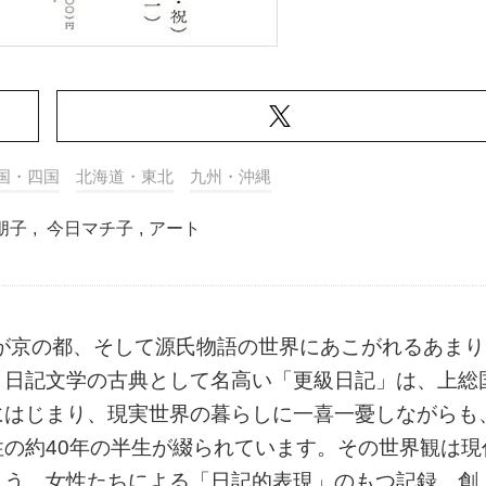
国・四国
北海道・東北
九州・沖縄
朋子
,
今日マチ子
,
アート
女が京の都、そして源氏物語の世界にあこがれるあまり
。日記文学の古典として名高い「更級日記」は、上総
にはじまり、現実世界の暮らしに一喜一憂しながらも
の約40年の半生が綴られています。その世界観は現
ょう。女性たちによる「日記的表現」のもつ記録、創