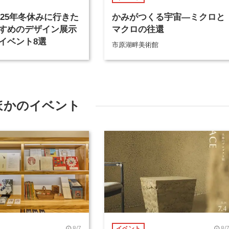
2025年冬休みに行きた
かみがつくる宇宙―ミクロと
すめのデザイン展示
マクロの往還
イベント8選
市原湖畔美術館
ほかのイベント
8/7
8/
イベント