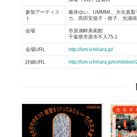
参加アーティス
碓井ゆい、UMMMI.、大矢
ト
カ、髙田安規子・政子、光浦靖
会場
市原湖畔美術館
千葉県市原市不入75-1
会場URL
http://lsm-ichihara.jp/
詳細URL
http://lsm-ichihara.jp/exhibitio