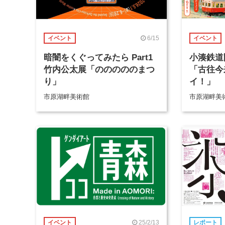
6/15
イベント
イベント
暗闇をくぐってみたら Part1
小湊鉄道
竹内公太展「のののののまつ
「古往今
り」
イ！」
市原湖畔美術館
市原湖畔美
25/2/13
イベント
レポート