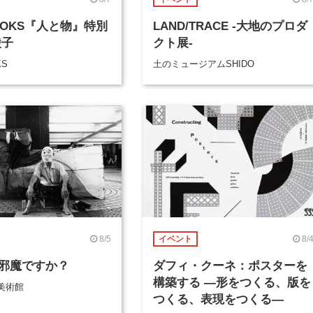
BOOKS『人と物』特別
LAND/TRACE -大地のプロダ
綾子
クト展-
KS
土のミュージアムSHIDO
8/5
8/
イベント
邪魔ですか？
ダフィ・クーネ：ポスターを
構築する ―形をつくる、版を
美術館
つくる、表現をつくる―