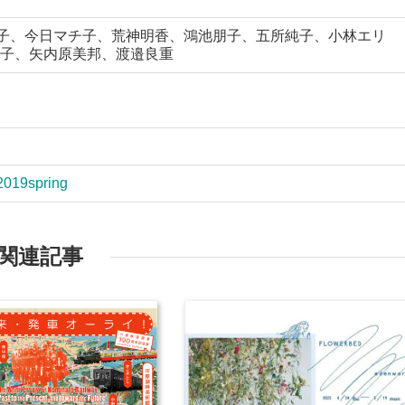
真梨子、今日マチ子、荒神明香、鴻池朋子、五所純子、小林エリ
子、矢内原美邦、渡邉良重
n/2019spring
関連記事