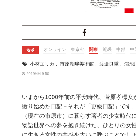
オンライン
東京都
関東
近畿
中部
中
地域
小林エリカ
,
市原湖畔美術館
,
渡邉良重
,
鴻池
2019/4/4 9:50
いまから1000年前の平安時代、菅原孝標
綴り始めた日記－それが「更級日記」です
（現在の市原市）に暮らす著者の少女時代
物語世界への夢を抱き続けた、ひとりの女性
に生きる女性の共感を大いに呼ぶことでし