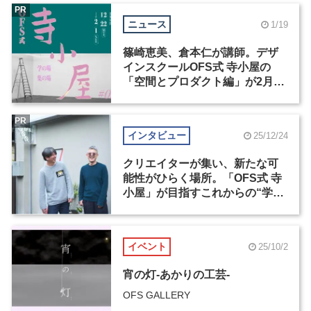
PR
ニュース
1/19
篠崎恵美、倉本仁が講師。デザ
インスクールOFS式 寺小屋の
「空間とプロダクト編」が2月1
日まで申込受付中
PR
インタビュー
25/12/24
クリエイターが集い、新たな可
能性がひらく場所。「OFS式 寺
小屋」が目指すこれからの“学
び”のかたち
イベント
25/10/2
宵の灯-あかりの工芸-
OFS GALLERY