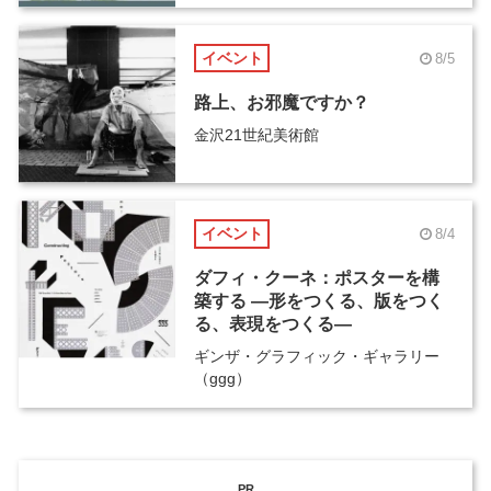
イベント
8/5
路上、お邪魔ですか？
金沢21世紀美術館
イベント
8/4
ダフィ・クーネ：ポスターを構
築する ―形をつくる、版をつく
る、表現をつくる―
ギンザ・グラフィック・ギャラリー
（ggg）
PR