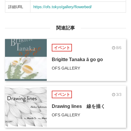
詳細URL
https://ofs.tokyo/gallery/flowerbed/
関連記事
イベント
8/6
Brigitte Tanaka ā go go
OFS GALLERY
イベント
3/3
Drawing lines 線を描く
OFS GALLERY