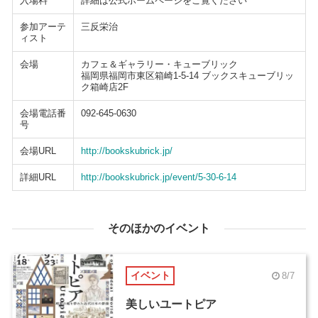
入場料
詳細は公式ホームページをご覧ください
参加アーテ
三反栄治
ィスト
会場
カフェ＆ギャラリー・キューブリック
福岡県福岡市東区箱崎1-5-14 ブックスキューブリッ
ク箱崎店2F
会場電話番
092-645-0630
号
会場URL
http://bookskubrick.jp/
詳細URL
http://bookskubrick.jp/event/5-30-6-14
そのほかのイベント
イベント
8/7
美しいユートピア