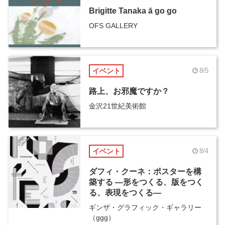
Brigitte Tanaka ā go go
OFS GALLERY
イベント
8/5
路上、お邪魔ですか？
金沢21世紀美術館
イベント
8/4
ダフィ・クーネ：ポスターを構
築する ―形をつくる、版をつく
る、表現をつくる―
ギンザ・グラフィック・ギャラリー
（ggg）