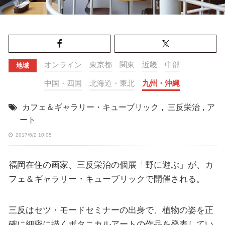
オンライン
東京都
関東
近畿
中部
地域
中国・四国
北海道・東北
九州・沖縄
カフェ＆ギャラリー・キューブリック
,
三反栄治
,
ア
ート
2017/6/2 10:05
福岡在住の画家、三反栄治の個展「野に遊ぶ」が、カ
フェ＆ギャラリー・キューブリックで開催される。
三反はセツ・モードセミナーの出身で、植物の姿を正
確に細密に描くボタニカルアートの作品を発表してい