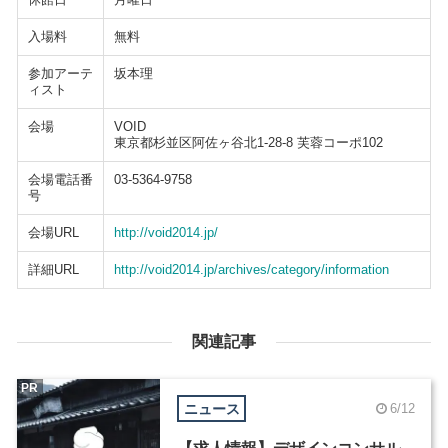
入場料
無料
参加アーテ
坂本理
ィスト
会場
VOID
東京都杉並区阿佐ヶ谷北1-28-8 芙蓉コーポ102
会場電話番
03-5364-9758
号
会場URL
http://void2014.jp/
詳細URL
http://void2014.jp/archives/category/information
関連記事
PR
ニュース
6/12