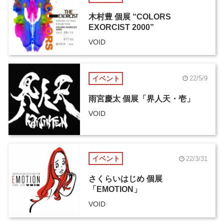
木村豊 個展 “COLORS
EXORCIST 2000”
VOID
イベント
22/5/9
雨宮慶太 個展「界人天・壱」
VOID
イベント
22/3/31
さくらいはじめ 個展
「EMOTION」
VOID