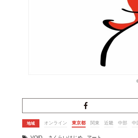
オンライン
東京都
関東
近畿
中部
中
地域
VOID
,
さくらいはじめ
,
アート