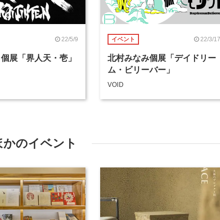
22/5/9
22/3/1
イベント
 個展「界人天・壱」
北村みなみ個展「デイドリー
ム・ビリーバー」
VOID
ほかのイベント