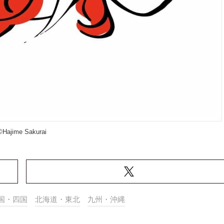
©︎Hajime Sakurai
国・四国
北海道・東北
九州・沖縄