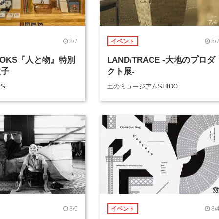
8/7
8/
イベント
BOOKS『人と物』特別
LAND/TRACE -大地のプロダ
綾子
クト展-
KS
土のミュージアムSHIDO
8/5
8/
イベント