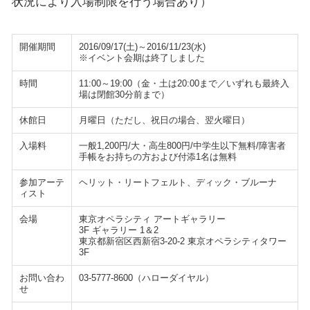
状況により入場制限を行う場合あり）
開催期間
2016/09/17(土)～2016/11/23(水)
※イベント会期は終了しました
時間
11:00～19:00（金・土は20:00まで／いずれも最終入
場は閉館30分前まで）
休館日
月曜日（ただし、祝日の場合、翌火曜日）
入場料
一般1,200円/大・高生800円/中学生以下無料/障害者
手帳をお持ちの方および付添1名は無料
参加アーテ
ヘリット・リートフェルト、ディック・ブルーナ
ィスト
会場
東京オペラシティ アートギャラリー
3F ギャラリー 1＆2
東京都新宿区西新宿3-20-2 東京オペラシティタワー
3F
お問い合わ
03-5777-8600（ハローダイヤル）
せ