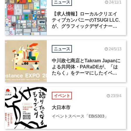
ニュース
24/11/1
【求人情報】ローカルクリエイ
ティブカンパニーのTSUGI LLC.
が、グラフィックデザイナー／
アートディレクターを募集
ニュース
24/5/13
中川政七商店とTakram Japanに
よる共同体・PARaDEが、「は
たらく」をテーマにしたイベン
ト「Lifestance EXPO 2024」を
開催
イベント
23/9/4
大日本市
イベントスペース「EBiS303」