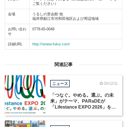
ご覧ください）
会場
うるしの里会館 他
福井県鯖江市河和田地区および周辺地域
お問い合わ
0778-65-0048
せ
詳細URL
http://renew-fukui.com/
関連記事
ニュース
25/12/11
「つなぐ。やめる。選ぶ。の未
来」がテーマ、PARaDEが
「Lifestance EXPO 2026」を開
催
PR