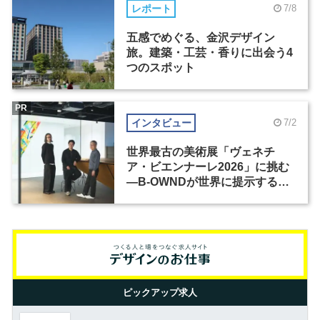
レポート
7/8
五感でめぐる、金沢デザイン
旅。建築・工芸・香りに出会う4
つのスポット
PR
インタビュー
7/2
世界最古の美術展「ヴェネチ
ア・ビエンナーレ2026」に挑む
―B-OWNDが世界に提示する美
の基準とは？（前編）
ピックアップ求人