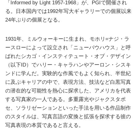
「Informed by Light 1957-1968」が、PGIで開催され
る。日本国内では1992年写大ギャラリーでの個展以来
24年ぶりの個展となる。
1931年、ミルウォーキーに生まれ、モホリ=ナジ・ラ
ースローによって設立され「ニューバウハウス」と呼
ばれたシカゴ・インスティテュート・オブ・デザイン
（以下ID）でハリー・キャラハンやアーロン・シスキ
ンドに学んだ。実験的な作風でもよく知られ、半世紀
に及ぶキャリアの中で、表現方法、技法など白黒写真
の潜在的な可能性を熱心に探求した、アメリカを代表
する写真家の一人である。多重露光やジャクスタポ
セ、ソラリゼーションといった手法を用いる作品制作
のスタイルは、写真言語の変換と拡張を探求する彼の
写真表現の本質であると言える。