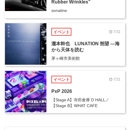
Rubber Wrinkles”
sonatine
イベント
7/31
瀧本幹也 LUNATION 朔望 ―海
から天体を読む
茅ヶ崎市美術館
イベント
7/31
PxP 2026
【Stage A】寺田倉庫 D HALL／
【Stage B】WHAT CAFE