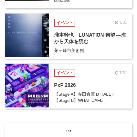
sonatine
イベント
7/31
瀧本幹也 LUNATION 朔望 ―海
から天体を読む
茅ヶ崎市美術館
イベント
7/31
PxP 2026
【Stage A】寺田倉庫 D HALL／
【Stage B】WHAT CAFE
PR