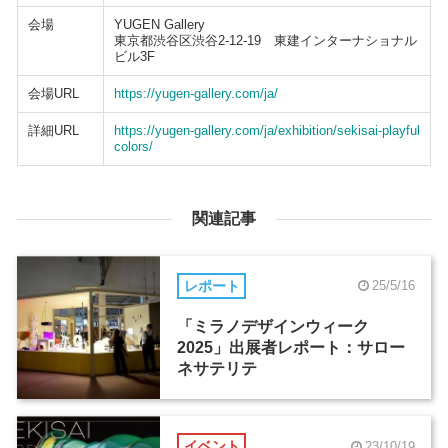
会場
YUGEN Gallery
東京都渋谷区渋谷2-12-19 東建インターナショナル
ビル3F
会場URL
https://yugen-gallery.com/ja/
詳細URL
https://yugen-gallery.com/ja/exhibition/sekisai-playful
colors/
関連記事
レポート
25/5/16
「ミラノデザインウィーク
2025」出展者レポート：サロー
ネサテリテ
イベント
23/10/19