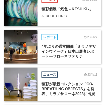
積彩個展「気色 – KESHIKI -」
AFRODE CLINIC
レポート
23/6/27
4年ぶりの通常開催「ミラノデザ
インウィーク」日本出展者レポ
ート―サローネサテリテ
ニュース
23/4/11
積彩が最新コレクション「CO-
BREATHING OBJECTS」を発
表、ミラノサローネ2023に出展