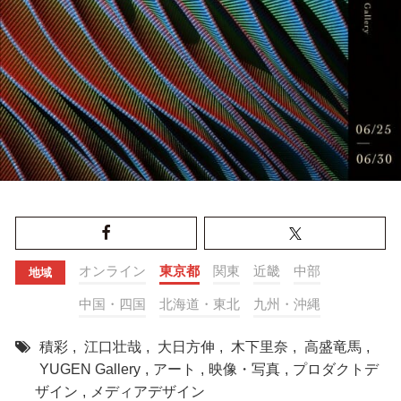
オンライン
東京都
関東
近畿
中部
地域
中国・四国
北海道・東北
九州・沖縄
積彩
,
江口壮哉
,
大日方伸
,
木下里奈
,
高盛竜馬
,
YUGEN Gallery
,
アート
,
映像・写真
,
プロダクトデ
ザイン
,
メディアデザイン