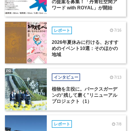
の提案を募集！「丹青社空間ア
ワード with ROYAL」が開始
レポート
7/16
2026年夏休みに行ける、おすす
めのイベント10選：そのほかの
地域
PR
インタビュー
7/13
植物を主役に。パークスガーデ
ンの“残して磨く”リニューアル
プロジェクト（1）
レポート
7/8