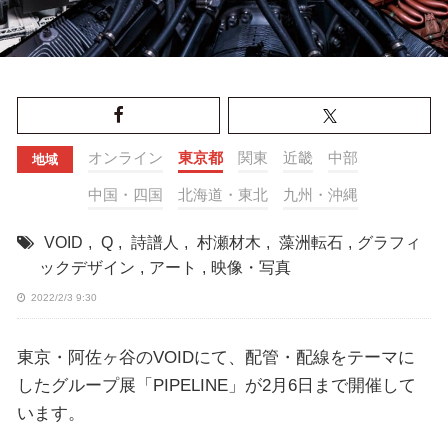
オンライン
東京都
関東
近畿
中部
地域
中国・四国
北海道・東北
九州・沖縄
VOID
,
Q
,
詩譜人
,
村瀬材木
,
藻洲転石
,
グラフィ
ックデザイン
,
アート
,
映像・写真
2022/2/3 9:30
東京・阿佐ヶ谷のVOIDにて、配管・配線をテーマに
したグループ展「PIPELINE」が2月6日まで開催して
います。