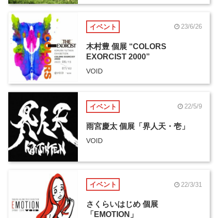
イベント
23/6/26
木村豊 個展 “COLORS
EXORCIST 2000”
VOID
イベント
22/5/9
雨宮慶太 個展「界人天・壱」
VOID
イベント
22/3/31
さくらいはじめ 個展
「EMOTION」