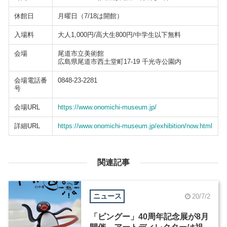
休館日
月曜日（7/18は開館）
入場料
大人1,000円/高大生800円/中学生以下無料
会場
尾道市立美術館
広島県尾道市西土堂町17-19 千光寺公園内
会場電話番
0848-23-2281
号
会場URL
https://www.onomichi-museum.jp/
詳細URL
https://www.onomichi-museum.jp/exhibition/now.html
関連記事
ニュース
20/7/2
「ピングー」40周年記念展が8月