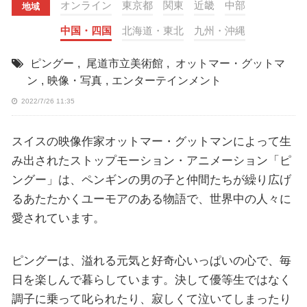
オンライン
東京都
関東
近畿
中部
地域
中国・四国
北海道・東北
九州・沖縄
ピングー
,
尾道市立美術館
,
オットマー・グットマ
ン
,
映像・写真
,
エンターテインメント
2022/7/26 11:35
スイスの映像作家オットマー・グットマンによって生
み出されたストップモーション・アニメーション「ピ
ングー」は、ペンギンの男の子と仲間たちが繰り広げ
るあたたかくユーモアのある物語で、世界中の人々に
愛されています。
ピングーは、溢れる元気と好奇心いっぱいの心で、毎
日を楽しんで暮らしています。決して優等生ではなく
調子に乗って叱られたり、寂しくて泣いてしまったり