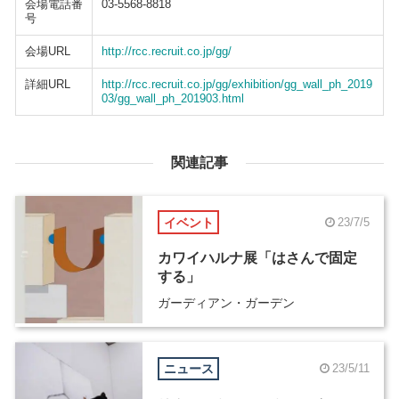
会場電話番
03-5568-8818
号
会場URL
http://rcc.recruit.co.jp/gg/
詳細URL
http://rcc.recruit.co.jp/gg/exhibition/gg_wall_ph_2019
03/gg_wall_ph_201903.html
関連記事
イベント
23/7/5
カワイハルナ展「はさんで固定
する」
ガーディアン・ガーデン
ニュース
23/5/11