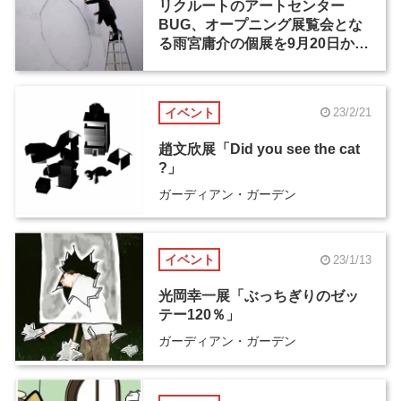
リクルートのアートセンター
BUG、オープニング展覧会とな
る雨宮庸介の個展を9月20日から
開催
イベント
23/2/21
趙文欣展「Did you see the cat
?」
ガーディアン・ガーデン
イベント
23/1/13
光岡幸一展「ぶっちぎりのゼッ
テー120％」
ガーディアン・ガーデン