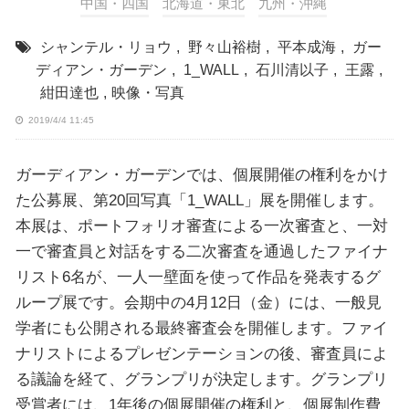
中国・四国
北海道・東北
九州・沖縄
シャンテル・リョウ
,
野々山裕樹
,
平本成海
,
ガー
ディアン・ガーデン
,
1_WALL
,
石川清以子
,
王露
,
紺田達也
,
映像・写真
2019/4/4 11:45
ガーディアン・ガーデンでは、個展開催の権利をかけ
た公募展、第20回写真「1_WALL」展を開催します。
本展は、ポートフォリオ審査による一次審査と、一対
一で審査員と対話をする二次審査を通過したファイナ
リスト6名が、一人一壁面を使って作品を発表するグ
ループ展です。会期中の4月12日（金）には、一般見
学者にも公開される最終審査会を開催します。ファイ
ナリストによるプレゼンテーションの後、審査員によ
る議論を経て、グランプリが決定します。グランプリ
受賞者には、1年後の個展開催の権利と、個展制作費