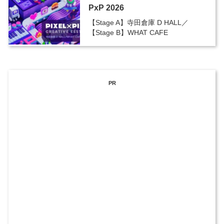
PxP 2026
【Stage A】寺田倉庫 D HALL／
【Stage B】WHAT CAFE
PR