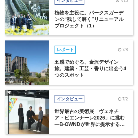
インタビュー
7/13
植物を主役に。パークスガーデ
ンの“残して磨く”リニューアル
プロジェクト（1）
レポート
7/8
五感でめぐる、金沢デザイン
旅。建築・工芸・香りに出会う4
つのスポット
PR
インタビュー
7/2
世界最古の美術展「ヴェネチ
ア・ビエンナーレ2026」に挑む
―B-OWNDが世界に提示する美
の基準とは？（前編）