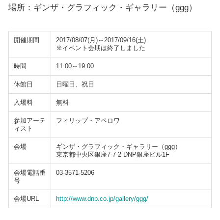
場所：ギンザ・グラフィック・ギャラリー（ggg）
開催期間
2017/08/07(月)～2017/09/16(土)
※イベント会期は終了しました
時間
11:00～19:00
休館日
日曜日、祝日
入場料
無料
参加アーテ
フィリップ・アペロワ
ィスト
会場
ギンザ・グラフィック・ギャラリー（ggg）
東京都中央区銀座7-7-2 DNP銀座ビル1F
会場電話番
03-3571-5206
号
会場URL
http://www.dnp.co.jp/gallery/ggg/