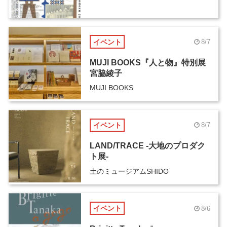
イベント
8/7
MUJI BOOKS『人と物』特別展
宮脇綾子
MUJI BOOKS
イベント
8/7
LAND/TRACE -大地のプロダク
ト展-
土のミュージアムSHIDO
イベント
8/6