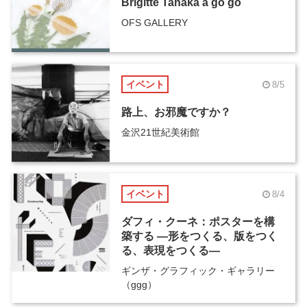
Brigitte Tanaka ā go go
OFS GALLERY
イベント
8/5
路上、お邪魔ですか？
金沢21世紀美術館
イベント
8/4
ダフィ・クーネ：ポスターを構
築する ―形をつくる、版をつく
る、表現をつくる―
ギンザ・グラフィック・ギャラリー
（ggg）