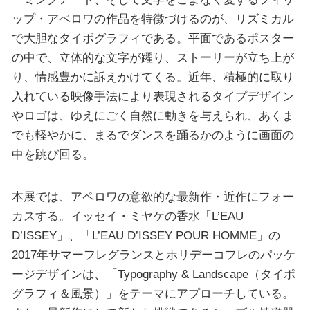
ップ・アペロワの作品を特徴づけるのが、リズミカル
で大胆なタイポグラフィである。平面であるポスター
の中で、立体的な文字が躍り、ストーリーが立ち上が
り、情感豊かに訴えかけてくる。近年、積極的に取り
入れている映像手法により表現されるタイプデザイン
やロゴは、ゆえにごく自然に動きを与えられ、あくま
でも軽やかに、まるでダンスを踊るかのように画面の
中を跳び回る。
本展では、アペロワの意欲的な最新作・近作にフォー
カスする。イッセイ・ミヤケの香水「L’EAU
D’ISSEY」、「L’EAU D’ISSEY POUR HOMME」の
2017年サマーフレグランスとホリデーコフレのパッケ
ージデザインは、「Typography & Landscape（タイポ
グラフィ＆風景）」をテーマにアプローチしている。