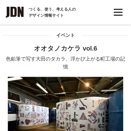
INTERVIEW
つくる、使う、考える人の
デザイン情報サイト
インタビュー
REPORT
イベント
レポート
オオタノカケラ vol.6
COLUMN
色鉛筆で写す大田のタカラ、浮かび上がる町工場の記
コラム
憶