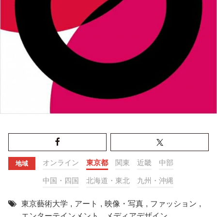
オンライン
東京都
関東
近畿
中部
地域
中国・四国
北海道・東北
九州・沖縄
東京藝術大学
,
アート
,
映像・写真
,
ファッション
,
エンターテインメント
,
メディアデザイン