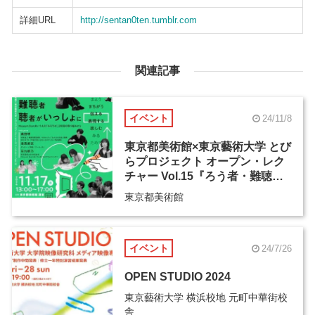
詳細URL
http://sentan0ten.tumblr.com
関連記事
イベント
24/11/8
東京都美術館×東京藝術大学 とび
らプロジェクト オープン・レク
チャー Vol.15『ろう者・難聴
者・聴者がいっしょに
東京都美術館
「 」』
イベント
24/7/26
OPEN STUDIO 2024
東京藝術大学 横浜校地 元町中華街校
舎