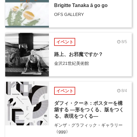
Brigitte Tanaka ā go go
OFS GALLERY
イベント
8/5
路上、お邪魔ですか？
金沢21世紀美術館
イベント
8/4
ダフィ・クーネ：ポスターを構
築する ―形をつくる、版をつく
る、表現をつくる―
ギンザ・グラフィック・ギャラリー
（ggg）