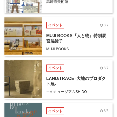
高崎市美術館
イベント
8/7
MUJI BOOKS『人と物』特別展
宮脇綾子
MUJI BOOKS
イベント
8/7
LAND/TRACE -大地のプロダク
ト展-
土のミュージアムSHIDO
イベント
8/6