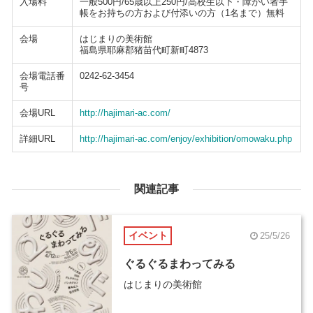
入場料
一般500円/65歳以上250円/高校生以下・障がい者手
帳をお持ちの方および付添いの方（1名まで）無料
会場
はじまりの美術館
福島県耶麻郡猪苗代町新町4873
会場電話番
0242-62-3454
号
会場URL
http://hajimari-ac.com/
詳細URL
http://hajimari-ac.com/enjoy/exhibition/omowaku.php
関連記事
イベント
25/5/26
ぐるぐるまわってみる
はじまりの美術館