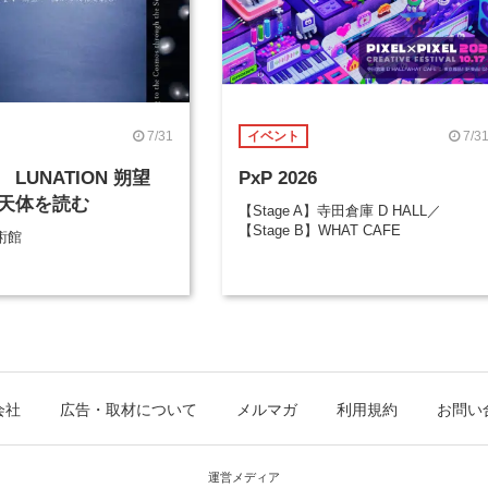
7/31
7/3
イベント
LUNATION 朔望
PxP 2026
天体を読む
【Stage A】寺田倉庫 D HALL／
【Stage B】WHAT CAFE
術館
会社
広告・取材について
メルマガ
利用規約
お問い
運営メディア