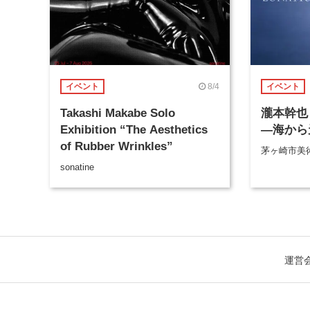
8/4
イベント
イベント
Takashi Makabe Solo
瀧本幹也 
Exhibition “The Aesthetics
―海から
of Rubber Wrinkles”
茅ヶ崎市美
sonatine
運営