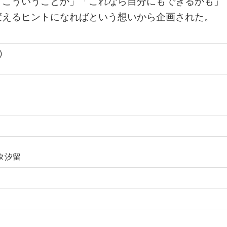
、こういうことか」「これなら自分にもできるかも」
変えるヒントになればという想いから企画された。
)
ッタ汐留