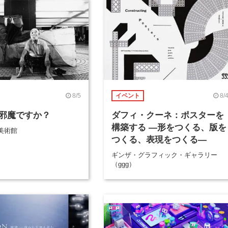
8/5
8/
イベント
邪魔ですか？
ダフィ・クーネ：ポスターを
構築する ―形をつくる、版を
美術館
つくる、表現をつくる―
ギンザ・グラフィック・ギャラリー
（ggg）