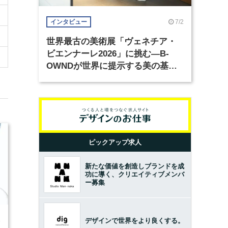
7/2
インタビュー
世界最古の美術展「ヴェネチア・
ビエンナーレ2026」に挑む―B-
OWNDが世界に提示する美の基準
とは？（前編）
ピックアップ求人
新たな価値を創造しブランドを成
功に導く、クリエイティブメンバ
ー募集
8
デザインで世界をより良くする。