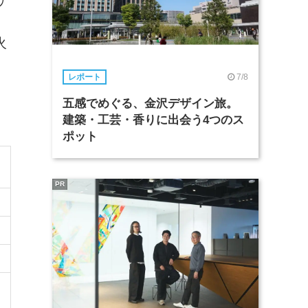
ザ
火
。
7/8
レポート
五感でめぐる、金沢デザイン旅。
建築・工芸・香りに出会う4つのス
ポット
PR