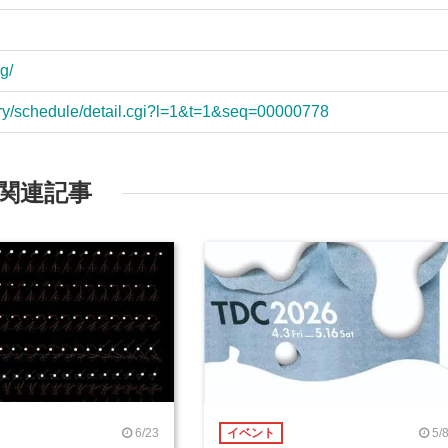
g/
lery/schedule/detail.cgi?l=1&t=1&seq=00000778
関連記事
6/23
5/
イベント