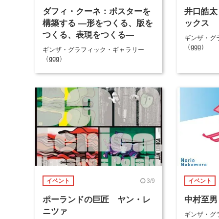
ダフィ・クーネ：ポスターを
井口皓太
構築する ―形をつくる、版を
ックス
つくる、表現をつくる―
ギンザ・グ
（ggg）
ギンザ・グラフィック・ギャラリー
（ggg）
3/9
イベント
イベント
ポーランドの巨匠 ヤン・レ
中村至男
ニツァ
ギンザ・グ