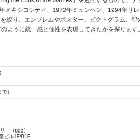
ring the Look of the Games」を巡回するもので、デ
8年メキシコシティ、1972年ミュンヘン、1994年リレ
焦点を絞り、エンブレムやポスター、ピクトグラム、聖
どのように統一感と個性を表現してきたかを探ります
)
0まで）
リー（ggg）
座ビル1F/B1F