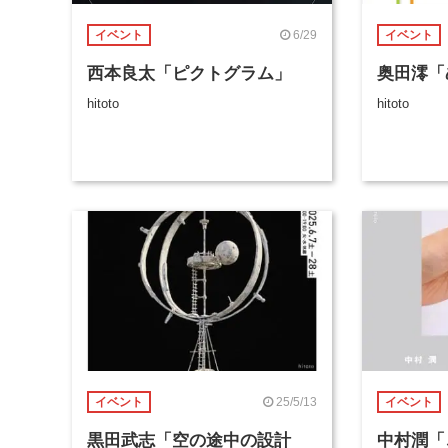
6/29
イベント
イベント
西本良太「ピクトグラム」
奥田澪「
hitoto
hitoto
25/5/13
イベント
イベント
黒田武志「空の途中の設計
中村潤「