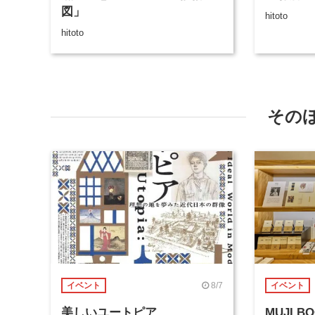
図」
hitoto
hitoto
その
8/7
イベント
イベント
美しいユートピア
MUJI 