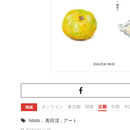
オンライン
東京都
関東
近畿
中部
中
地域
hitoto
,
奥田澪
,
アート