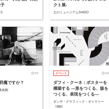
綾子
クト展-
KS
土のミュージアムSHIDO
8/5
8/
イベント
邪魔ですか？
ダフィ・クーネ：ポスターを
構築する ―形をつくる、版を
美術館
つくる、表現をつくる―
ギンザ・グラフィック・ギャラリー
（ggg）