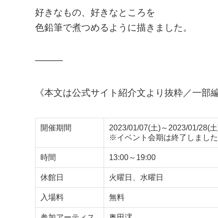
好きなもの、好きなところを
色鉛筆で煮つめるように描きました。
———
《本文は公式サイト紹介文より抜粋／一部
開催期間
2023/01/07(土)～2023/01/28(土
※イベント会期は終了しました
時間
13:00～19:00
休館日
火曜日、水曜日
入場料
無料
参加アーティス
奥田澪