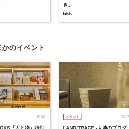
き」
hitoto
ほかのイベント
8/7
8/
イベント
BOOKS『人と物』特別
LAND/TRACE -大地のプロダ