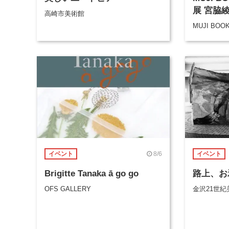
展 宮脇
高崎市美術館
MUJI BOO
8/6
イベント
イベント
Brigitte Tanaka ā go go
路上、お
OFS GALLERY
金沢21世紀