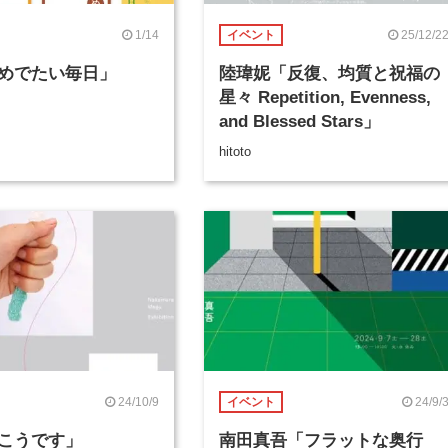
1/14
25/12/2
イベント
めでたい毎日」
陸瑋妮「反復、均質と祝福の
星々 Repetition, Evenness,
and Blessed Stars」
hitoto
24/10/9
24/9/
イベント
こうです」
南田真吾「フラットな奥行