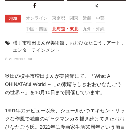
オンライン
東京都
関東
近畿
中部
地域
中国・四国
北海道・東北
九州・沖縄
横手市増田まんが美術館
,
おおひなたごう
,
アート
,
エンターテインメント
2022/8/16 10:00
秋田の横手市増田まんが美術館にて、「What A
OHINATAful World ～この素晴らしきおおひなたごう
の世界～」を10月10日まで開催しています。
1991年のデビュー以来、シュールかつエキセントリッ
クな作風で独自のギャグマンガを描き続けてきたおお
ひなたごう氏。2021年に漫画家生活30周年という節目