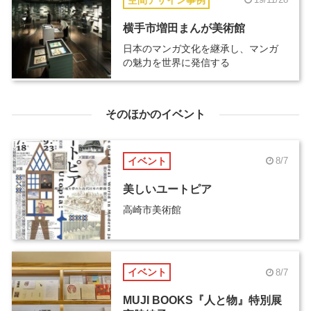
横手市増田まんが美術館
日本のマンガ文化を継承し、マンガ
の魅力を世界に発信する
そのほかのイベント
イベント
8/7
美しいユートピア
高崎市美術館
イベント
8/7
MUJI BOOKS『人と物』特別展