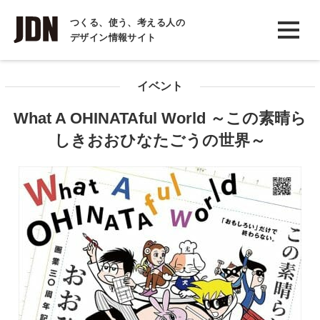
INTERVIEW
つくる、使う、考える人の
デザイン情報サイト
インタビュー
REPORT
イベント
レポート
What A OHINATAful World ～この素晴ら
COLUMN
しきおおひなたごうの世界～
コラム