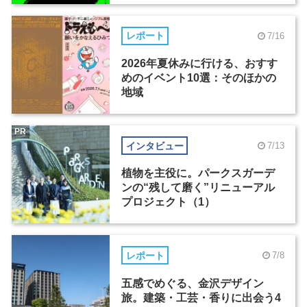
レポート
7/16
2026年夏休みに行ける、おすす
めのイベント10選：そのほかの
地域
PR
インタビュー
7/13
植物を主役に。パークスガーデ
ンの“残して磨く”リニューアル
プロジェクト（1）
レポート
7/8
五感でめぐる、金沢デザイン
旅。建築・工芸・香りに出会う4