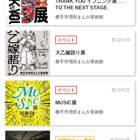
THANK YOU イブニング展 . . .
TO THE NEXT STAGE.
横手市増田まんが美術館
イベント
22/12/9
大乙嫁語り展
横手市増田まんが美術館
イベント
21/6/22
MUSIC展
横手市増田まんが美術館
空間デザイン事例
19/11/28