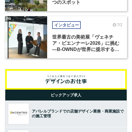
つのスポット
PR
インタビュー
7/2
世界最古の美術展「ヴェネチ
ア・ビエンナーレ2026」に挑む
―B-OWNDが世界に提示する美
の基準とは？（前編）
ピックアップ求人
アパレルブランドでの店舗デザイン業務・商業施設で
の施工管理