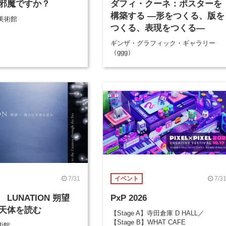
邪魔ですか？
ダフィ・クーネ：ポスターを
構築する ―形をつくる、版を
美術館
つくる、表現をつくる―
ギンザ・グラフィック・ギャラリー
（ggg）
7/31
7/3
イベント
LUNATION 朔望
PxP 2026
天体を読む
【Stage A】寺田倉庫 D HALL／
【Stage B】WHAT CAFE
術館