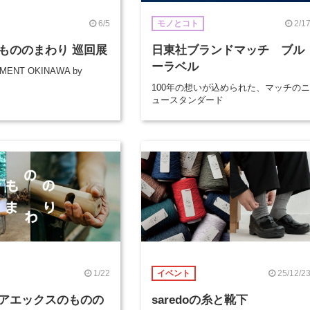
6/5
2/1
モノとコト
もののまわり 巡回展
日東社ブランドマッチ ブル
ーラベル
MENT OKINAWA by
100年の想いが込められた、マッチのニ
ュースタンダード
1/22
25/12/2
イベント
アエックスのものの
saredoの糸と靴下