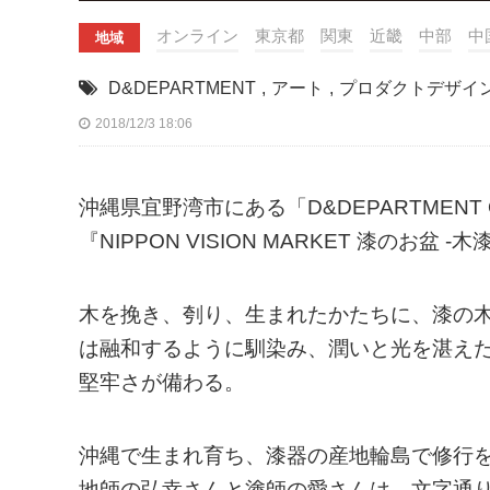
オンライン
東京都
関東
近畿
中部
中
地域
D&DEPARTMENT
,
アート
,
プロダクトデザイ
2018/12/3 18:06
沖縄県宜野湾市にある「D&DEPARTMENT OK
『NIPPON VISION MARKET 漆のお盆
木を挽き、刳り、生まれたかたちに、漆の
は融和するように馴染み、潤いと光を湛え
堅牢さが備わる。
沖縄で生まれ育ち、漆器の産地輪島で修行
地師の弘幸さんと塗師の愛さんは、文字通