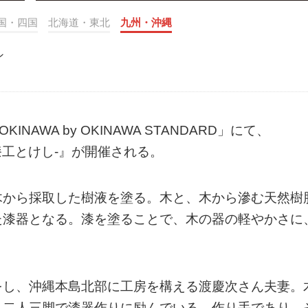
国・四国
北海道・東北
九州・沖縄
ン
INAWA by OKINAWA STANDARD」にて、
 -木漆工とけし-』が開催される。
木から採取した樹液を塗る。木と、木から滲む天然樹
た漆器となる。漆を塗ることで、木の器の軽やかさに
をし、沖縄本島北部に工房を構える渡慶次さん夫妻。
り二人三脚で漆器作りに励んでいる。作り手であり、