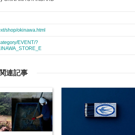
ext/shop/okinawa.html
/category/EVENT/?
OKINAWA_STORE_E
関連記事