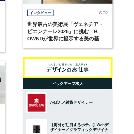
7
7/2
インタビュー
世界最古の美術展「ヴェネチア・
ビエンナーレ2026」に挑む―B-
OWNDが世界に提示する美の基準
とは？（前編）
ピックアップ求人
かばん／雑貨デザイナー
3
【海外が注目するホテル】Webデ
ザイナー／グラフィックデザイナ