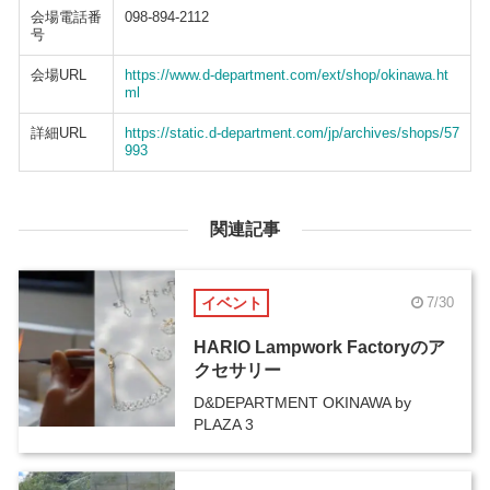
会場電話番
098-894-2112
号
会場URL
https://www.d-department.com/ext/shop/okinawa.ht
ml
詳細URL
https://static.d-department.com/jp/archives/shops/57
993
関連記事
イベント
7/30
HARIO Lampwork Factoryのア
クセサリー
D&DEPARTMENT OKINAWA by
PLAZA 3