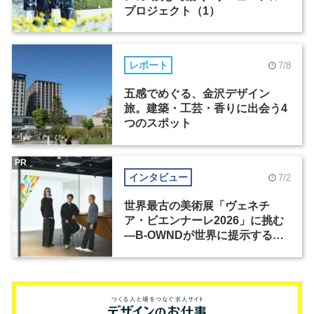
プロジェクト（1）
レポート
7/8
五感でめぐる、金沢デザイン
旅。建築・工芸・香りに出会う4
つのスポット
PR
インタビュー
7/2
世界最古の美術展「ヴェネチ
ア・ビエンナーレ2026」に挑む
―B-OWNDが世界に提示する美
の基準とは？（前編）