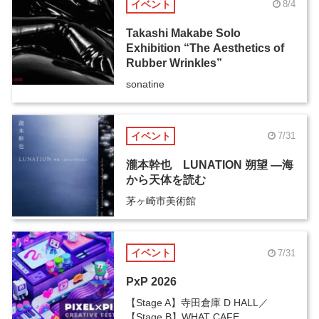
イベント
8/4
Takashi Makabe Solo
Exhibition “The Aesthetics of
Rubber Wrinkles”
sonatine
イベント
7/31
瀧本幹也 LUNATION 朔望 ―海
から天体を読む
茅ヶ崎市美術館
イベント
7/31
PxP 2026
【Stage A】寺田倉庫 D HALL／
【Stage B】WHAT CAFE