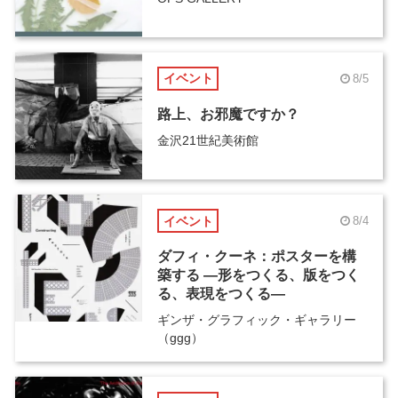
イベント
8/5
路上、お邪魔ですか？
金沢21世紀美術館
イベント
8/4
ダフィ・クーネ：ポスターを構
築する ―形をつくる、版をつく
る、表現をつくる―
ギンザ・グラフィック・ギャラリー
（ggg）