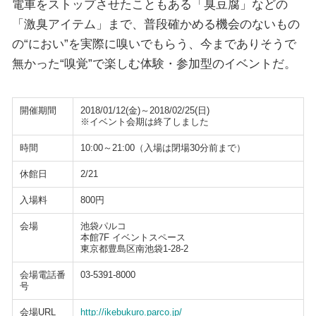
電車をストップさせたこともある「臭豆腐」などの
「激臭アイテム」まで、普段確かめる機会のないもの
の“におい”を実際に嗅いでもらう、今までありそうで
無かった“嗅覚”で楽しむ体験・参加型のイベントだ。
開催期間
2018/01/12(金)～2018/02/25(日)
※イベント会期は終了しました
時間
10:00～21:00（入場は閉場30分前まで）
休館日
2/21
入場料
800円
会場
池袋パルコ
本館7F イベントスペース
東京都豊島区南池袋1-28-2
会場電話番
03-5391-8000
号
会場URL
http://ikebukuro.parco.jp/