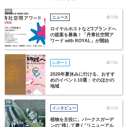
PR
ニュース
7/28
ロイヤルホストなど3ブランドへ
の提案を募集！「丹青社空間ア
ワード with ROYAL」が開始
レポート
7/16
2026年夏休みに行ける、おすす
めのイベント10選：そのほかの
地域
PR
インタビュー
7/13
植物を主役に。パークスガーデ
ンの“残して磨く”リニューアル