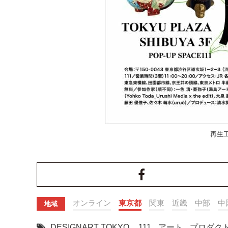
再生工
オンライン
東京都
関東
近畿
中部
中
地域
DESIGNART TOKYO
,
111
,
アート
,
プロダク