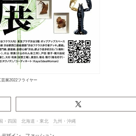
芸展2022フライヤー
国・四国
北海道・東北
九州・沖縄
トデザイン
,
ファッション