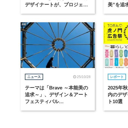
デザイナートが、プロジェク
美”を追
トマネージャーなど2職種を募
集
PR
25/10/28
ニュース
レポート
テーマは「Brave ～本能美の
2025
追求～」、デザイン＆アート
内のデザ
フェスティバル
ト10選
「DESIGNART TOKYO」が
10月31日から開催