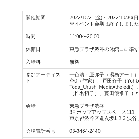
開催期間
2022/10/21(金)～2022/10/30(日
※イベント会期は終了しました
時間
11:00〜20:00
休館日
東急プラザ渋谷の休館日に準ず
入場料
無料
参加アーティス
一色清・亜弥子（湯島アート）
ト
空0（作家）、戸田蓉子（Yohko Tod
Toda_Urushi Media×t
（椎名切子）、藤田優惟子（ア
会場
東急プラザ渋谷
3F ポップアップスペース111
東京都渋谷区道玄坂1-2-3 渋
会場電話番号
03-3464-2440