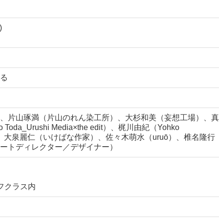
)
る
、片山琢満（片山のれん染工所）、大杉和美（妄想工場）、真
a_Urushi Media×the edit）、梶川由紀（Yohko
he edit）、大泉麗仁（いけばな作家）、佐々木萌水（uruō）、椎名隆行
ートディレクター／デザイナー）
谷フクラス内