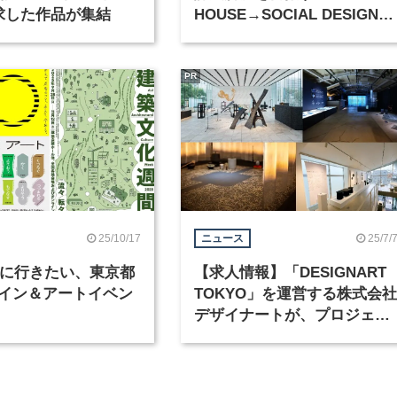
求した作品が集結
HOUSE→SOCIAL DESIGN
UNIT」にソニーが参画
PR
25/10/17
25/7/
ニュース
年秋に行きたい、東京都
【求人情報】「DESIGNART
イン＆アートイベン
TOKYO」を運営する株式会社
デザイナートが、プロジェク
トマネージャーなど2職種を
集