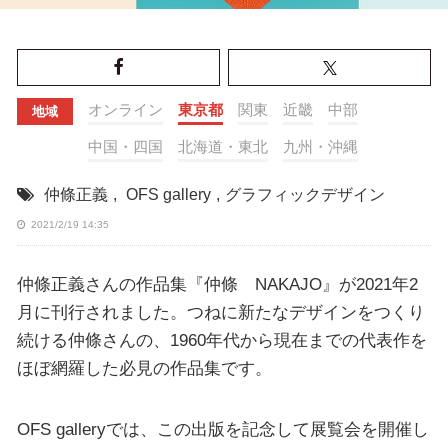
オンライン
東京都
関東
近畿
中部
地域
中国・四国
北海道・東北
九州・沖縄
仲條正義
,
OFS gallery
,
グラフィックデザイン
2021/2/19 14:35
仲條正義さんの作品集『仲條 NAKAJO』が2021年2
月に刊行されました。つねに新たなデザインをつくり
続ける仲條さんの、1960年代から現在までの代表作を
ほぼ網羅した必見の作品集です。
OFS galleryでは、この出版を記念して展覧会を開催し