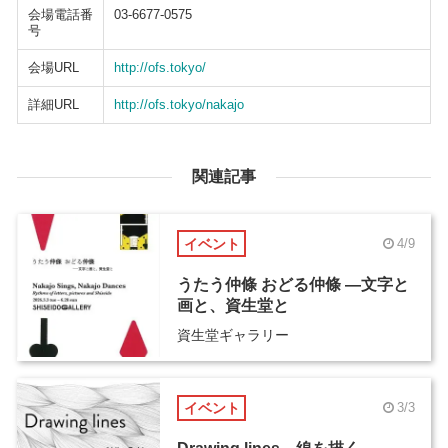
会場電話番
03-6677-0575
号
会場URL
http://ofs.tokyo/
詳細URL
http://ofs.tokyo/nakajo
関連記事
イベント
4/9
うたう仲條 おどる仲條 ―文字と
画と、資生堂と
資生堂ギャラリー
イベント
3/3