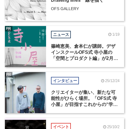
Drawing lines 線を描く
OFS GALLERY
PR
ニュース
1/19
篠崎恵美、倉本仁が講師。デザ
インスクールOFS式 寺小屋の
「空間とプロダクト編」が2月1
日まで申込受付中
PR
インタビュー
25/12/24
クリエイターが集い、新たな可
能性がひらく場所。「OFS式 寺
小屋」が目指すこれからの“学
び”のかたち
イベント
25/10/2