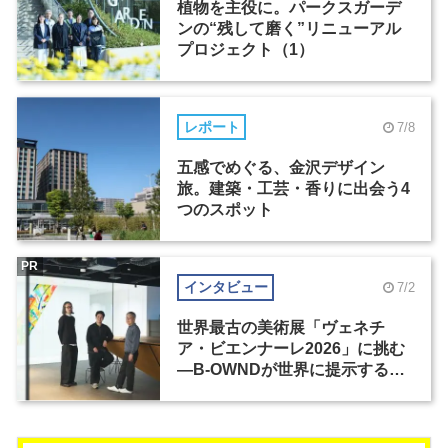
植物を主役に。パークスガーデ
ンの“残して磨く”リニューアル
プロジェクト（1）
レポート
7/8
五感でめぐる、金沢デザイン
旅。建築・工芸・香りに出会う4
つのスポット
PR
インタビュー
7/2
世界最古の美術展「ヴェネチ
ア・ビエンナーレ2026」に挑む
―B-OWNDが世界に提示する美
の基準とは？（前編）