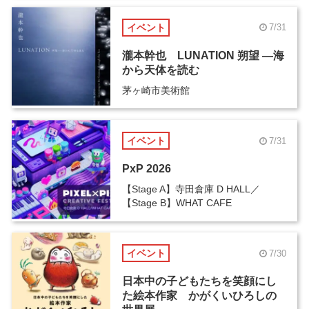
イベント
7/31
瀧本幹也 LUNATION 朔望 ―海
から天体を読む
茅ヶ崎市美術館
イベント
7/31
PxP 2026
【Stage A】寺田倉庫 D HALL／
【Stage B】WHAT CAFE
イベント
7/30
日本中の子どもたちを笑顔にし
た絵本作家 かがくいひろしの